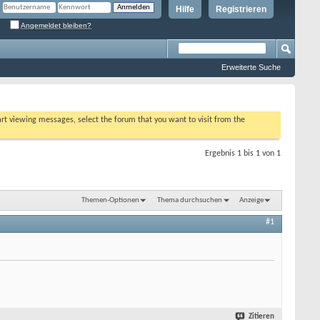
Hilfe
Registrieren
Angemeldet bleiben?
Erweiterte Suche
tart viewing messages, select the forum that you want to visit from the
Ergebnis 1 bis 1 von 1
Themen-Optionen
Thema durchsuchen
Anzeige
#1
Zitieren