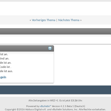
«
Vorheriges Thema
|
Nächstes Thema
»
ist
an
.
sind
an
.
de ist
an
.
Code ist
.
de ist
aus
.
egeln
Alle Zeitangaben in WEZ +1. Es ist jetzt
13:26
Uhr.
Powered by
vBulletin®
Version 4.2.5 Beta 1 (Deutsch)
Copyright ©2026 Adduco Digital e.K. und vBulletin Solutions, Inc. Alle Rechte vorbehalten.