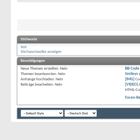
Stichworte
test
Stichwortwolke anzeigen
Berechtigungen
Neue Themen erstellen:
Nein
BB-Code
Themen beantworten:
Nein
Smileys
Anhänge hochladen:
Nein
[IMG]
Co
Beiträge bearbeiten:
Nein
[VIDEO]
HTML-Co
Foren-R