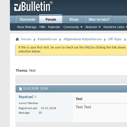
Startseite
Forum
Blogs
Was ist neu?
Neue Beiträge
Hilfe
Kalender
Community
Aktionen
Nützliche Links
Forum
Katzenforum
Allgemeines Katzenforum
Off-Topic
If this is your first visit, be sure to check out the
FAQ
by clicking the link above
selection below.
Thema:
Test
15.02.2018,
12:00
RepatopC
Test
Junior Member
Test Test
Registriert seit
31.01.2018
Beiträge
20