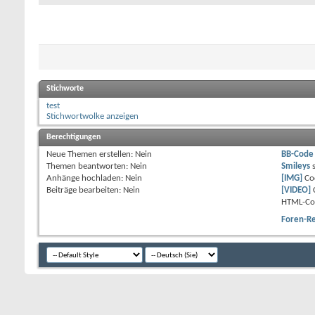
Stichworte
test
Stichwortwolke anzeigen
Berechtigungen
Neue Themen erstellen:
Nein
BB-Code
Themen beantworten:
Nein
Smileys
Anhänge hochladen:
Nein
[IMG]
Co
Beiträge bearbeiten:
Nein
[VIDEO]
HTML-Co
Foren-R