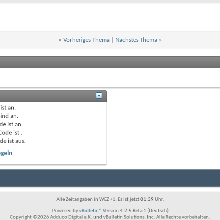
«
Vorheriges Thema
|
Nächstes Thema
»
ist
an
.
sind
an
.
de ist
an
.
Code ist
.
de ist
aus
.
egeln
Alle Zeitangaben in WEZ +1. Es ist jetzt
01:39
Uhr.
Powered by
vBulletin®
Version 4.2.5 Beta 1 (Deutsch)
Copyright ©2026 Adduco Digital e.K. und vBulletin Solutions, Inc. Alle Rechte vorbehalten.