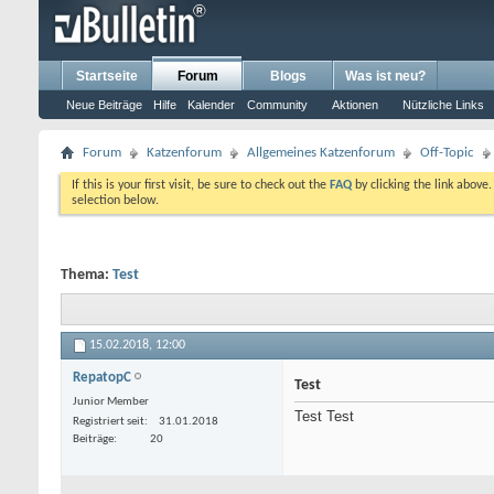
Startseite
Forum
Blogs
Was ist neu?
Neue Beiträge
Hilfe
Kalender
Community
Aktionen
Nützliche Links
Forum
Katzenforum
Allgemeines Katzenforum
Off-Topic
If this is your first visit, be sure to check out the
FAQ
by clicking the link above
selection below.
Thema:
Test
15.02.2018,
12:00
RepatopC
Test
Junior Member
Test Test
Registriert seit
31.01.2018
Beiträge
20