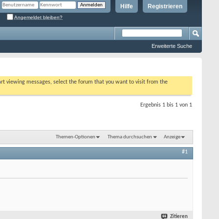
Hilfe
Registrieren
Angemeldet bleiben?
Erweiterte Suche
tart viewing messages, select the forum that you want to visit from the
Ergebnis 1 bis 1 von 1
Themen-Optionen
Thema durchsuchen
Anzeige
#1
Zitieren