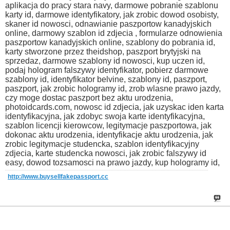
aplikacja do pracy stara navy, darmowe pobranie szablonu
karty id, darmowe identyfikatory, jak zrobic dowod osobisty,
skaner id nowosci, odnawianie paszportow kanadyjskich
online, darmowy szablon id zdjecia , formularze odnowienia
paszportow kanadyjskich online, szablony do pobrania id,
karty stworzone przez theidshop, paszport brytyjski na
sprzedaz, darmowe szablony id nowosci, kup uczen id,
podaj hologram falszywy identyfikator, pobierz darmowe
szablony id, identyfikator belvine, szablony id, paszport,
paszport, jak zrobic hologramy id, zrob wlasne prawo jazdy,
czy moge dostac paszport bez aktu urodzenia,
photoidcards.com, nowosc id zdjecia, jak uzyskac iden karta
identyfikacyjna, jak zdobyc swoja karte identyfikacyjna,
szablon licencji kierowcow, legitymacje paszportowa, jak
dokonac aktu urodzenia, identyfikacje aktu urodzenia, jak
zrobic legitymacje studencka, szablon identyfikacyjny
zdjecia, karte studencka nowosci, jak zrobic falszywy id
easy, dowod tozsamosci na prawo jazdy, kup hologramy id,
http://www.buysellfakepassport.cc