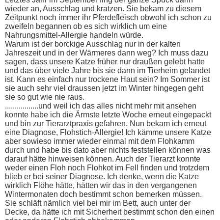
wieder an, Ausschlag und kratzen. Sie bekam zu diesem
Zeitpunkt noch immer ihr Pferdefleisch obwohl ich schon zu
zweifeln begannen ob es sich wirklich um eine
Nahrungsmittel-Allergie handeln würde.
Warum ist der borckige Ausschlag nur in der kalten
Jahreszeit und in der Wärmeres dann weg? Ich muss dazu
sagen, dass unsere Katze früher nur draußen gelebt hatte
und das über viele Jahre bis sie dann im Tierheim gelandet
ist. Kann es einfach nur trockene Haut sein? Im Sommer ist
sie auch sehr viel draussen jetzt im Winter hingegen geht
sie so gut wie nie raus.
.................und weil ich das alles nicht mehr mit ansehen
konnte habe ich die Ärmste letzte Woche erneut eingepackt
und bin zur Tierarztpraxis gefahren. Nun bekam ich erneut
eine Diagnose, Flohstich-Allergie! Ich kämme unsere Katze
aber sowieso immer wieder einmal mit dem Flohkamm
durch und habe bis dato aber nichts feststellen können was
darauf hätte hinweisen können. Auch der Tierarzt konnte
weder einen Floh noch Flohkot im Fell finden und trotzdem
blieb er bei seiner Diagnose. Ich denke, wenn die Katze
wirklich Flöhe hätte, hätten wir das in den vergangenen
Wintermonaten doch bestimmt schon bemerken müssen.
Sie schläft nämlich viel bei mir im Bett, auch unter der
Decke, da hätte ich mit Sicherheit bestimmt schon den einen