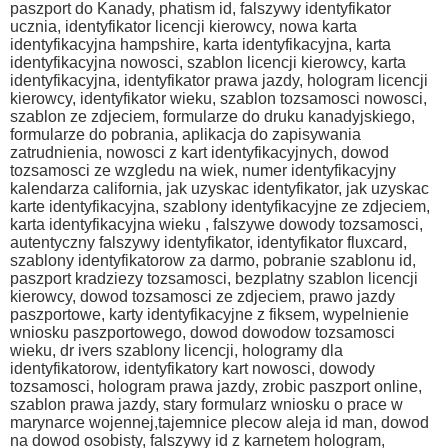
paszport do Kanady, phatism id, falszywy identyfikator
ucznia, identyfikator licencji kierowcy, nowa karta
identyfikacyjna hampshire, karta identyfikacyjna, karta
identyfikacyjna nowosci, szablon licencji kierowcy, karta
identyfikacyjna, identyfikator prawa jazdy, hologram licencji
kierowcy, identyfikator wieku, szablon tozsamosci nowosci,
szablon ze zdjeciem, formularze do druku kanadyjskiego,
formularze do pobrania, aplikacja do zapisywania
zatrudnienia, nowosci z kart identyfikacyjnych, dowod
tozsamosci ze wzgledu na wiek, numer identyfikacyjny
kalendarza california, jak uzyskac identyfikator, jak uzyskac
karte identyfikacyjna, szablony identyfikacyjne ze zdjeciem,
karta identyfikacyjna wieku , falszywe dowody tozsamosci,
autentyczny falszywy identyfikator, identyfikator fluxcard,
szablony identyfikatorow za darmo, pobranie szablonu id,
paszport kradziezy tozsamosci, bezplatny szablon licencji
kierowcy, dowod tozsamosci ze zdjeciem, prawo jazdy
paszportowe, karty identyfikacyjne z fiksem, wypelnienie
wniosku paszportowego, dowod dowodow tozsamosci
wieku, dr ivers szablony licencji, hologramy dla
identyfikatorow, identyfikatory kart nowosci, dowody
tozsamosci, hologram prawa jazdy, zrobic paszport online,
szablon prawa jazdy, stary formularz wniosku o prace w
marynarce wojennej,tajemnice plecow aleja id man, dowod
na dowod osobisty, falszywy id z karnetem hologram,