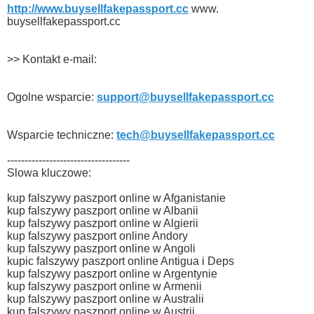
http://www.buysellfakepassport.cc
www.
buysellfakepassport.cc
>> Kontakt e-mail:
Ogolne wsparcie:
support@buysellfakepassport.cc
Wsparcie techniczne:
tech@buysellfakepassport.cc
-----------------------------------
Slowa kluczowe:
kup falszywy paszport online w Afganistanie
kup falszywy paszport online w Albanii
kup falszywy paszport online w Algierii
kup falszywy paszport online Andory
kup falszywy paszport online w Angoli
kupic falszywy paszport online Antigua i Deps
kup falszywy paszport online w Argentynie
kup falszywy paszport online w Armenii
kup falszywy paszport online w Australii
kup falszywy paszport online w Austrii