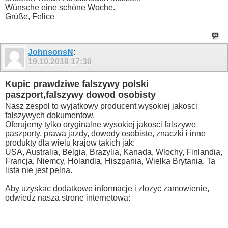
Wünsche eine schöne Woche.
Grüße, Felice
JohnsonsN
:
19.10.2018
17:30
Kupic prawdziwe falszywy polski
paszport,falszywy dowod osobisty
Nasz zespol to wyjatkowy producent wysokiej jakosci
falszywych dokumentow.
Oferujemy tylko oryginalne wysokiej jakosci falszywe
paszporty, prawa jazdy, dowody osobiste, znaczki i inne
produkty dla wielu krajow takich jak:
USA, Australia, Belgia, Brazylia, Kanada, Wlochy, Finlandia,
Francja, Niemcy, Holandia, Hiszpania, Wielka Brytania. Ta
lista nie jest pelna.
Aby uzyskac dodatkowe informacje i zlozyc zamowienie,
odwiedz nasza strone internetowa: