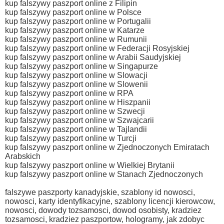
kup falszywy paszport online z Filipin
kup falszywy paszport online w Polsce
kup falszywy paszport online w Portugalii
kup falszywy paszport online w Katarze
kup falszywy paszport online w Rumunii
kup falszywy paszport online w Federacji Rosyjskiej
kup falszywy paszport online w Arabii Saudyjskiej
kup falszywy paszport online w Singapurze
kup falszywy paszport online w Slowacji
kup falszywy paszport online w Slowenii
kup falszywy paszport online w RPA
kup falszywy paszport online w Hiszpanii
kup falszywy paszport online w Szwecji
kup falszywy paszport online w Szwajcarii
kup falszywy paszport online w Tajlandii
kup falszywy paszport online w Turcji
kup falszywy paszport online w Zjednoczonych Emiratach
Arabskich
kup falszywy paszport online w Wielkiej Brytanii
kup falszywy paszport online w Stanach Zjednoczonych
falszywe paszporty kanadyjskie, szablony id nowosci,
nowosci, karty identyfikacyjne, szablony licencji kierowcow,
nowosci, dowody tozsamosci, dowod osobisty, kradziez
tozsamosci, kradziez paszportow, hologramy, jak zdobyc