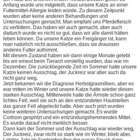
Anfang wurde uns mitgeteilt, dass unsere Katze an einer
Futtermittel-Allergie leiden würde. Zu diesem Zeitpunkt
wurden aber keine anderen Behandlungen und
Untersuchungen gemacht. Man empfahl uns Pferdefleisch
zu verfüttern. Das haben wir auch gemacht, aber auch
dadurch wurde es nicht so gut, dass wir alle damit hätten
leben können. Da unsere Katze ein Freigänger ist, kann
man natürlich nicht ausschließen, dass sie draussen
anderes Futter aufnimmt.
Mit diesem Zustand haben wir dann einige Monate gelebt
bis wir erneut beim Tierarzt vorstellig wurden, das war im
Dezember. Die zurückliegende Zeit im Sommer hatte unsere
Katze keinen Ausschlag, der Juckreiz war aber auch da
nicht ganz weg.
Jetzt bekamen wir die Diagnose Herbstgrasmilben, aber es
war mitten im Winter und unsere Katze hatte wieder diesen
starken Ausschlag. Mittlerweile hatte die Ärmste schon ganz
lichtes Fell, weil sie sich an den entzündeten Hautstellen
das ganze Fell abgeleckt hatte. Aber auch jetzt wurden
keine weiteren Untersuchungen gemacht. Es wurde
Cortison gespritzt und ein entzündungshemmendes Mittel.
Es wurde darauf nicht merklich besser.
Dann kam der Sommer und der Ausschlag war wieder weg.
Der Juckreiz, zwar nicht so stark wie im Winter, blieb aber.
Letztes Jahr im September fing der ganze Spuck dann