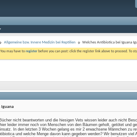
Allgemeine bzw. Innere Medizin bei Reptilien
Welches Antibiotica bei Iguana I
. You may have to
register
before you can post: click the register link above to proceed. To s
a Iguana
Bücher nicht beantworten und die hiesigen Vets wissen leider auch nicht Besc
hier leider immer noch von Menschen von den Bäumen geholt, getötet und g
insatz. In den letzten 3 Wochen gelang es mir 2 erwachsene Männchen zu ret
tibiotica und welche Menge davon kann gegeben werden? Wir benutzen viel A