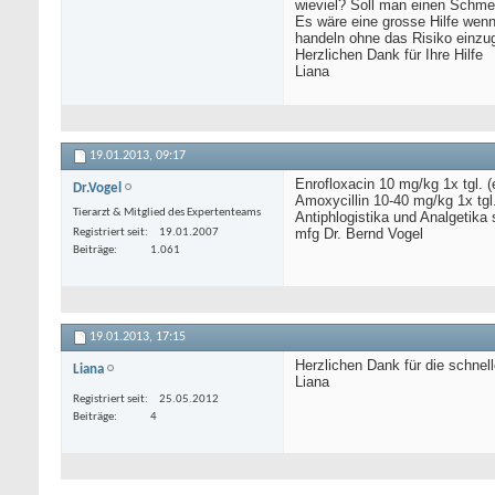
wieviel? Soll man einen Schm
Es wäre eine grosse Hilfe wenn
handeln ohne das Risiko einzu
Herzlichen Dank für Ihre Hilfe
Liana
19.01.2013,
09:17
Enrofloxacin 10 mg/kg 1x tgl. 
Dr.Vogel
Amoxycillin 10-40 mg/kg 1x tgl
Tierarzt & Mitglied des Expertenteams
Antiphlogistika und Analgetika
mfg Dr. Bernd Vogel
Registriert seit
19.01.2007
Beiträge
1.061
19.01.2013,
17:15
Herzlichen Dank für die schnelle
Liana
Liana
Registriert seit
25.05.2012
Beiträge
4