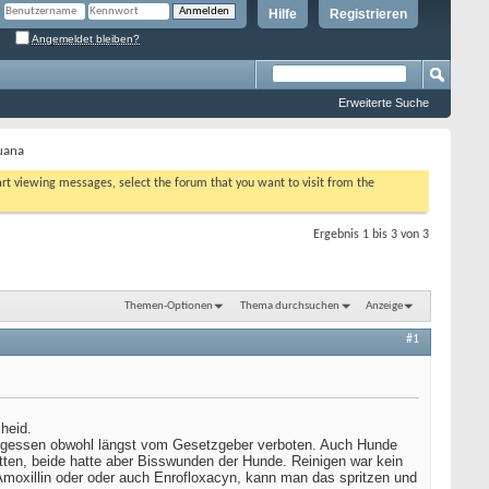
Hilfe
Registrieren
Angemeldet bleiben?
Erweiterte Suche
guana
tart viewing messages, select the forum that you want to visit from the
Ergebnis 1 bis 3 von 3
Themen-Optionen
Thema durchsuchen
Anzeige
#1
heid.
egessen obwohl längst vom Gesetzgeber verboten. Auch Hunde
ten, beide hatte aber Bisswunden der Hunde. Reinigen war kein
moxillin oder oder auch Enrofloxacyn, kann man das spritzen und