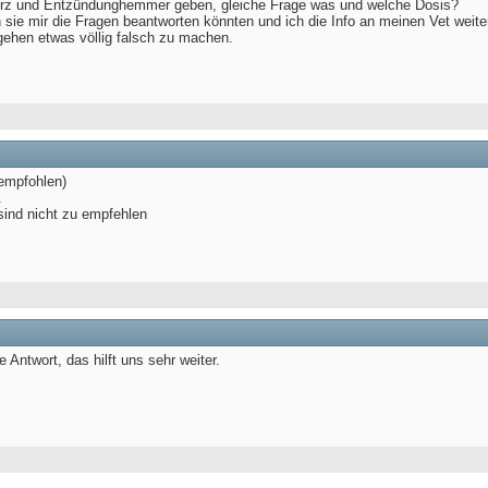
erz und Entzündunghemmer geben, gleiche Frage was und welche Dosis?
 sie mir die Fragen beantworten könnten und ich die Info an meinen Vet wei
gehen etwas völlig falsch zu machen.
(empfohlen)
.
 sind nicht zu empfehlen
 Antwort, das hilft uns sehr weiter.