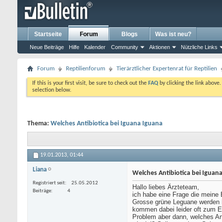
Startseite
Forum
Blogs
Was ist neu?
Neue Beiträge
Hilfe
Kalender
Community
Aktionen
Nützliche Links
Forum
Reptilienforum
Tierärztlicher Expertenrat für Reptilien
If this is your first visit, be sure to check out the
FAQ
by clicking the link above
selection below.
Thema:
Welches Antibiotica bei Iguana Iguana
19.01.2013,
01:44
Liana
Welches Antibiotica bei Iguan
Registriert seit
25.05.2012
Hallo liebes Ärzteteam,
Beiträge
4
ich habe eine Frage die meine 
Grosse grüne Leguane werden 
kommen dabei leider oft zum E
Problem aber dann, welches An