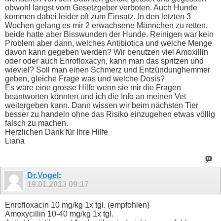
obwohl längst vom Gesetzgeber verboten. Auch Hunde
kommen dabei leider oft zum Einsatz. In den letzten 3
Wochen gelang es mir 2 erwachsene Männchen zu retten,
beide hatte aber Bisswunden der Hunde. Reinigen war kein
Problem aber dann, welches Antibiotica und welche Menge
davon kann gegeben werden? Wir benutzen viel Amoxillin
oder oder auch Enrofloxacyn, kann man das spritzen und
wieviel? Soll man einen Schmerz und Entzündunghemmer
geben, gleiche Frage was und welche Dosis?
Es wäre eine grosse Hilfe wenn sie mir die Fragen
beantworten könnten und ich die Info an meinen Vet
weitergeben kann. Dann wissen wir beim nächsten Tier
besser zu handeln ohne das Risiko einzugehen etwas völlig
falsch zu machen.
Herzlichen Dank für Ihre Hilfe
Liana
Dr.Vogel
:
19.01.2013
09:17
Enrofloxacin 10 mg/kg 1x tgl. (empfohlen)
Amoxycillin 10-40 mg/kg 1x tgl.