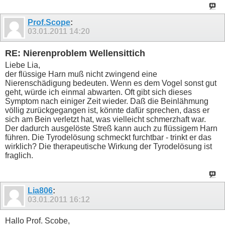
Prof.Scope
:
03.01.2011
14:20
RE: Nierenproblem Wellensittich
Liebe Lia,
der flüssige Harn muß nicht zwingend eine
Nierenschädigung bedeuten. Wenn es dem Vogel sonst gut
geht, würde ich einmal abwarten. Oft gibt sich dieses
Symptom nach einiger Zeit wieder. Daß die Beinlähmung
völlig zurückgegangen ist, könnte dafür sprechen, dass er
sich am Bein verletzt hat, was vielleicht schmerzhaft war.
Der dadurch ausgelöste Streß kann auch zu flüssigem Harn
führen. Die Tyrodelösung schmeckt furchtbar - trinkt er das
wirklich? Die therapeutische Wirkung der Tyrodelösung ist
fraglich.
Lia806
:
03.01.2011
16:12
Hallo Prof. Scobe,