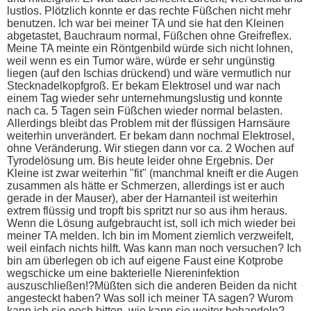
lustlos. Plötzlich konnte er das rechte Füßchen nicht mehr
benutzen. Ich war bei meiner TA und sie hat den Kleinen
abgetastet, Bauchraum normal, Füßchen ohne Greifreflex.
Meine TA meinte ein Röntgenbild würde sich nicht lohnen,
weil wenn es ein Tumor wäre, würde er sehr ungünstig
liegen (auf den Ischias drückend) und wäre vermutlich nur
Stecknadelkopfgroß. Er bekam Elektrosel und war nach
einem Tag wieder sehr unternehmungslustig und konnte
nach ca. 5 Tagen sein Füßchen wieder normal belasten.
Allerdings bleibt das Problem mit der flüssigen Harnsäure
weiterhin unverändert. Er bekam dann nochmal Elektrosel,
ohne Veränderung. Wir stiegen dann vor ca. 2 Wochen auf
Tyrodelösung um. Bis heute leider ohne Ergebnis. Der
Kleine ist zwar weiterhin "fit" (manchmal kneift er die Augen
zusammen als hätte er Schmerzen, allerdings ist er auch
gerade in der Mauser), aber der Harnanteil ist weiterhin
extrem flüssig und tropft bis spritzt nur so aus ihm heraus.
Wenn die Lösung aufgebraucht ist, soll ich mich wieder bei
meiner TA melden. Ich bin im Moment ziemlich verzweifelt,
weil einfach nichts hilft. Was kann man noch versuchen? Ich
bin am überlegen ob ich auf eigene Faust eine Kotprobe
wegschicke um eine bakterielle Niereninfektion
auszuschließen!?Müßten sich die anderen Beiden da nicht
angesteckt haben? Was soll ich meiner TA sagen? Wurom
kann ich sie noch bitten, wie kann sie weiter behandeln?