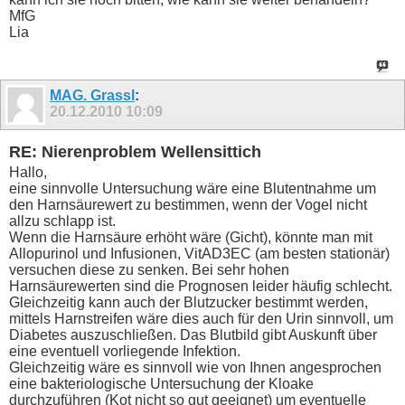
MfG
Lia
MAG. Grassl
:
20.12.2010
10:09
RE: Nierenproblem Wellensittich
Hallo,
eine sinnvolle Untersuchung wäre eine Blutentnahme um
den Harnsäurewert zu bestimmen, wenn der Vogel nicht
allzu schlapp ist.
Wenn die Harnsäure erhöht wäre (Gicht), könnte man mit
Allopurinol und Infusionen, VitAD3EC (am besten stationär)
versuchen diese zu senken. Bei sehr hohen
Harnsäurewerten sind die Prognosen leider häufig schlecht.
Gleichzeitig kann auch der Blutzucker bestimmt werden,
mittels Harnstreifen wäre dies auch für den Urin sinnvoll, um
Diabetes auszuschließen. Das Blutbild gibt Auskunft über
eine eventuell vorliegende Infektion.
Gleichzeitig wäre es sinnvoll wie von Ihnen angesprochen
eine bakteriologische Untersuchung der Kloake
durchzuführen (Kot nicht so gut geeignet) um eventuelle