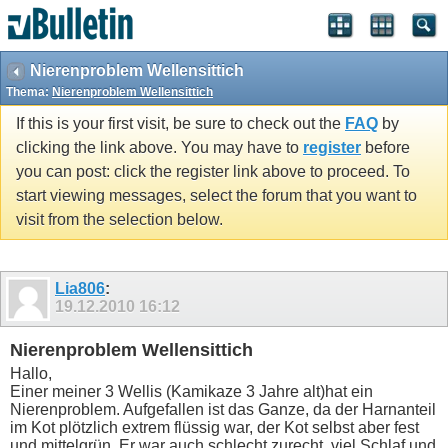
Nierenproblem Wellensittich
Thema:
Nierenproblem Wellensittich
If this is your first visit, be sure to check out the
FAQ
by
clicking the link above. You may have to
register
before
you can post: click the register link above to proceed. To
start viewing messages, select the forum that you want to
visit from the selection below.
Lia806
:
19.12.2010
16:12
Nierenproblem Wellensittich
Hallo,
Einer meiner 3 Wellis (Kamikaze 3 Jahre alt)hat ein
Nierenproblem. Aufgefallen ist das Ganze, da der Harnanteil
im Kot plötzlich extrem flüssig war, der Kot selbst aber fest
und mittelgrün. Er war auch schlecht zurecht, viel Schlaf und