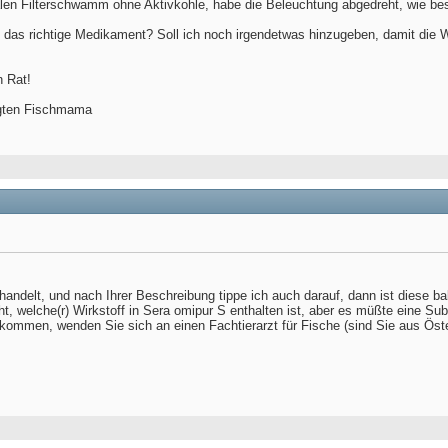
len Filterschwamm ohne Aktivkohle, habe die Beleuchtung abgedreht, wie bes
s das richtige Medikament? Soll ich noch irgendetwas hinzugeben, damit die W
n Rat!
rgten Fischmama
andelt, und nach Ihrer Beschreibung tippe ich auch darauf, dann ist diese ba
t, welche(r) Wirkstoff in Sera omipur S enthalten ist, aber es müßte eine Sub
erkommen, wenden Sie sich an einen Fachtierarzt für Fische (sind Sie aus Öst