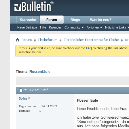
Startseite
Forum
Blogs
Was ist neu?
Neue Beiträge
Hilfe
Kalender
Community
Aktionen
Nützliche Links
Forum
Fischeforum
Tierärztlicher Expertenrat für Fische
Kr
If this is your first visit, be sure to check out the
FAQ
by clicking the link above
selection below.
Thema:
Flossenfäule
29.04.2009,
09:56
Sofija
Flossenfäule
Registriert seit
24.01.2009
Liebe Fischfreunde, liebe Frau 
Beiträge
1
ich habe zwei Schleierschwanzg
"Sera ectopur" eingesetzt, da 
aus. Ich habe folgendes Medika