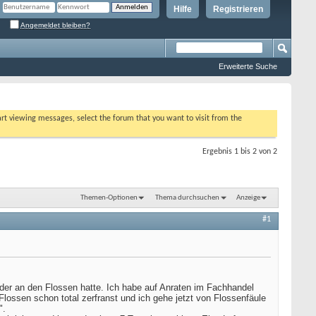
Hilfe
Registrieren
Angemeldet bleiben?
Erweiterte Suche
tart viewing messages, select the forum that you want to visit from the
Ergebnis 1 bis 2 von 2
Themen-Optionen
Thema durchsuchen
Anzeige
#1
der an den Flossen hatte. Ich habe auf Anraten im Fachhandel
lossen schon total zerfranst und ich gehe jetzt von Flossenfäule
".