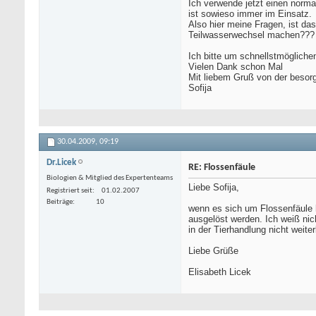
Ich verwende jetzt einen norma
ist sowieso immer im Einsatz.
Also hier meine Fragen, ist da
Teilwasserwechsel machen???
Ich bitte um schnellstmögliche
Vielen Dank schon Mal
Mit liebem Gruß von der beso
Sofija
30.04.2009,
09:19
Dr.Licek
RE: Flossenfäule
Biologien & Mitglied des Expertenteams
Liebe Sofija,
Registriert seit
01.02.2007
Beiträge
10
wenn es sich um Flossenfäule h
ausgelöst werden. Ich weiß nich
in der Tierhandlung nicht weit
Liebe Grüße
Elisabeth Licek