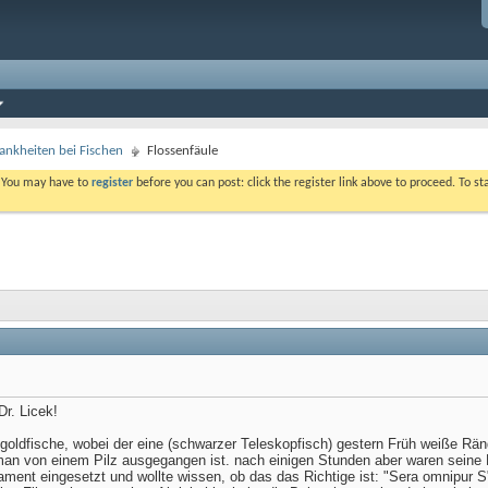
ankheiten bei Fischen
Flossenfäule
. You may have to
register
before you can post: click the register link above to proceed. To s
Dr. Licek!
oldfische, wobei der eine (schwarzer Teleskopfisch) gestern Früh weiße Rän
man von einem Pilz ausgegangen ist. nach einigen Stunden aber waren seine F
ment eingesetzt und wollte wissen, ob das das Richtige ist: "Sera omnipur S