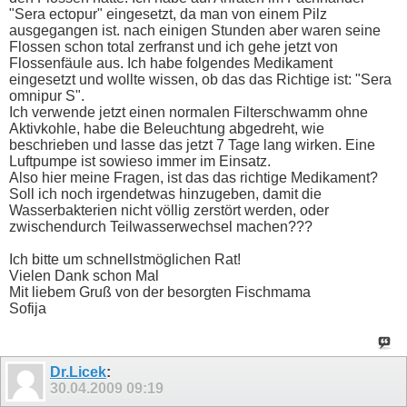
"Sera ectopur" eingesetzt, da man von einem Pilz
ausgegangen ist. nach einigen Stunden aber waren seine
Flossen schon total zerfranst und ich gehe jetzt von
Flossenfäule aus. Ich habe folgendes Medikament
eingesetzt und wollte wissen, ob das das Richtige ist: "Sera
omnipur S".
Ich verwende jetzt einen normalen Filterschwamm ohne
Aktivkohle, habe die Beleuchtung abgedreht, wie
beschrieben und lasse das jetzt 7 Tage lang wirken. Eine
Luftpumpe ist sowieso immer im Einsatz.
Also hier meine Fragen, ist das das richtige Medikament?
Soll ich noch irgendetwas hinzugeben, damit die
Wasserbakterien nicht völlig zerstört werden, oder
zwischendurch Teilwasserwechsel machen???
Ich bitte um schnellstmöglichen Rat!
Vielen Dank schon Mal
Mit liebem Gruß von der besorgten Fischmama
Sofija
Dr.Licek
:
30.04.2009
09:19