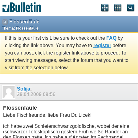
Flossenfäule
Thema:
Flossenfäule
If this is your first visit, be sure to check out the
FAQ
by
clicking the link above. You may have to
register
before
you can post: click the register link above to proceed. To
start viewing messages, select the forum that you want to
visit from the selection below.
Sofija
:
29.04.2009
09:56
Flossenfäule
Liebe Fischfreunde, liebe Frau Dr. Licek!
ich habe zwei Schleierschwanzgoldfische, wobei der eine
(schwarzer Teleskopfisch) gestern Früh weiße Ränder an
den Flossen hatte. Ich habe auf Anraten im Fachhandel