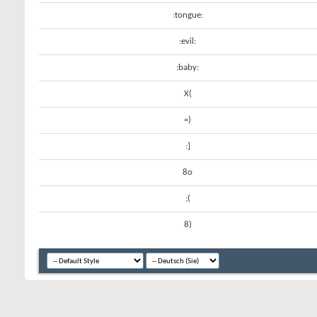
:tongue:
:evil:
:baby:
X(
=)
:]
8o
;(
8)