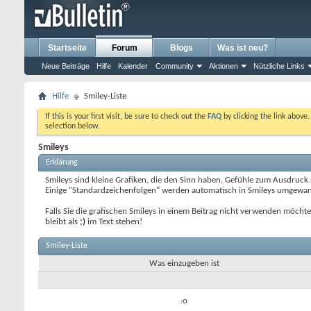
Startseite
Forum
Blogs
Was ist neu?
Neue Beiträge
Hilfe
Kalender
Community
Aktionen
Nützliche Links
Hilfe
Smiley-Liste
If this is your first visit, be sure to check out the
FAQ
by clicking the link above
selection below.
Smileys
Erklärung
Smileys sind kleine Grafiken, die den Sinn haben, Gefühle zum Ausdruck 
Einige "Standardzeichenfolgen" werden automatisch in Smileys umgewande
Falls Sie die grafischen Smileys in einem Beitrag nicht verwenden möcht
bleibt als
;)
im Text stehen!
Smiley-Liste
Was einzugeben ist
:o