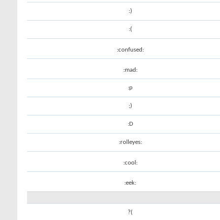
:)
:(
:confused:
:mad:
:p
;)
:D
:rolleyes:
:cool:
:eek:
?(