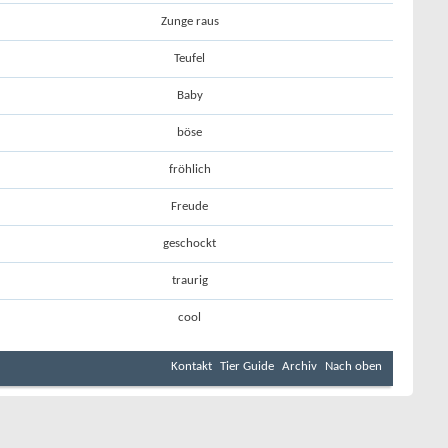
Zunge raus
Teufel
Baby
böse
fröhlich
Freude
geschockt
traurig
cool
Kontakt
Tier Guide
Archiv
Nach oben