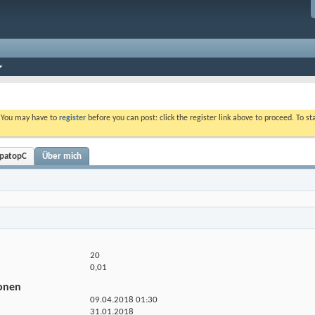
. You may have to
register
before you can post: click the register link above to proceed. To s
epatopC
Über mich
20
0,01
ionen
09.04.2018
01:30
31.01.2018