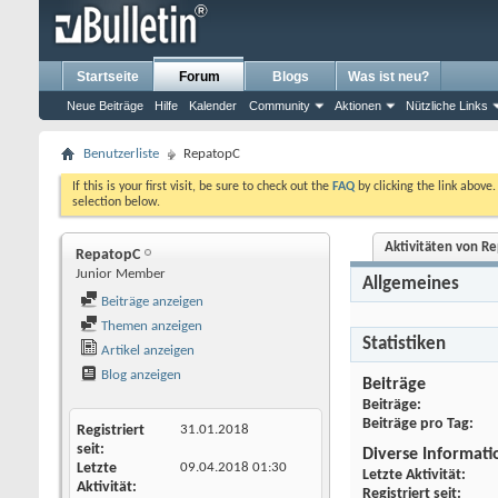
Startseite
Forum
Blogs
Was ist neu?
Neue Beiträge
Hilfe
Kalender
Community
Aktionen
Nützliche Links
Benutzerliste
RepatopC
If this is your first visit, be sure to check out the
FAQ
by clicking the link above
selection below.
Aktivitäten von R
RepatopC
Junior Member
Allgemeines
Beiträge anzeigen
Themen anzeigen
Statistiken
Artikel anzeigen
Blog anzeigen
Beiträge
Beiträge
Beiträge pro Tag
Registriert
31.01.2018
seit
Diverse Informat
Letzte
09.04.2018
01:30
Letzte Aktivität
Aktivität
Registriert seit