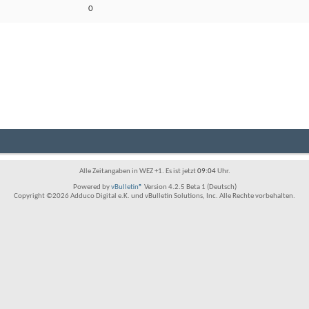
0
Alle Zeitangaben in WEZ +1. Es ist jetzt
09:04
Uhr.
Powered by
vBulletin®
Version 4.2.5 Beta 1 (Deutsch)
Copyright ©2026 Adduco Digital e.K. und vBulletin Solutions, Inc. Alle Rechte vorbehalten.