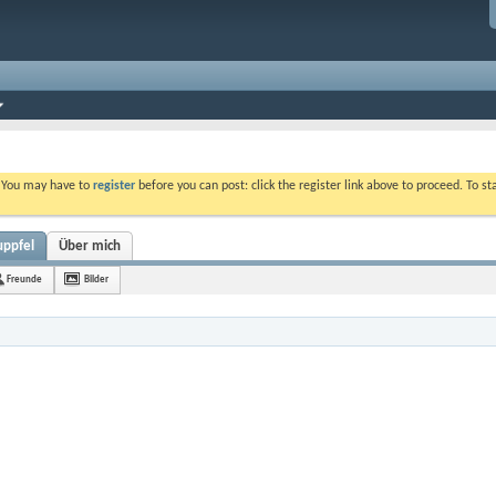
. You may have to
register
before you can post: click the register link above to proceed. To s
uppfel
Über mich
Freunde
Bilder