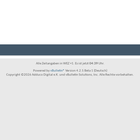
Alle Zeitangaben in WEZ +1. Es ist jetzt
04:39
Uhr.
Powered by
vBulletin®
Version 4.2.5 Beta 1 (Deutsch)
Copyright ©2026 Adduco Digital e.K. und vBulletin Solutions, Inc. Alle Rechte vorbehalten.