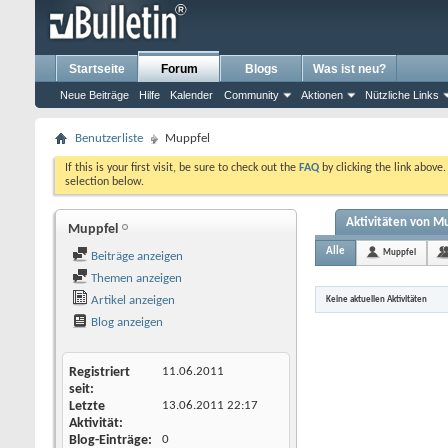
Startseite
Forum
Blogs
Was ist neu?
Neue Beiträge
Hilfe
Kalender
Community
Aktionen
Nützliche Links
Benutzerliste
Muppfel
If this is your first visit, be sure to check out the
FAQ
by clicking the link above
selection below.
Aktivitäten von M
Muppfel
Alle
Muppfel
Beiträge anzeigen
Themen anzeigen
Artikel anzeigen
Keine aktuellen Aktivitäten
Blog anzeigen
Registriert
11.06.2011
seit
Letzte
13.06.2011
22:17
Aktivität
Blog-Einträge
0