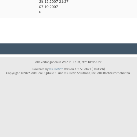
28.12.2007
21:27
07.10.2007
0
Alle Zeitangaben in WEZ +1. Es ist jetzt
18:45
Uhr.
Powered by
vBulletin®
Version 4.2.5 Beta 1 (Deutsch)
Copyright ©2026 Adduco Digital e.K. und vBulletin Solutions, Inc. Alle Rechte vorbehalten.