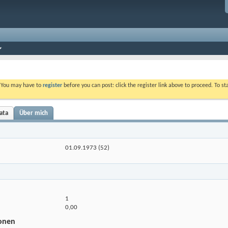
. You may have to
register
before you can post: click the register link above to proceed. To s
ata
Über mich
01.09.1973 (52)
1
0,00
ionen