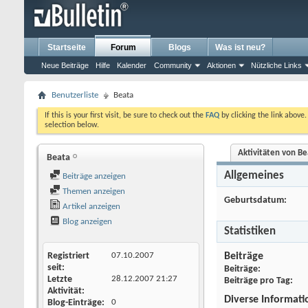
Startseite
Forum
Blogs
Was ist neu?
Neue Beiträge
Hilfe
Kalender
Community
Aktionen
Nützliche Links
Benutzerliste
Beata
If this is your first visit, be sure to check out the
FAQ
by clicking the link above
selection below.
Aktivitäten von Be
Beata
Allgemeines
Beiträge anzeigen
Themen anzeigen
Geburtsdatum
Artikel anzeigen
Blog anzeigen
Statistiken
Registriert
07.10.2007
Beiträge
seit
Beiträge
Letzte
28.12.2007
21:27
Beiträge pro Tag
Aktivität
Diverse Informat
Blog-Einträge
0