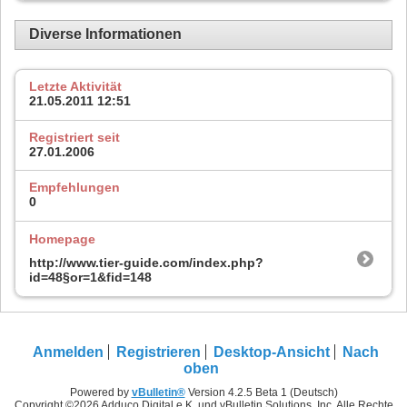
Diverse Informationen
Letzte Aktivität
21.05.2011
12:51
Registriert seit
27.01.2006
Empfehlungen
0
Homepage
http://www.tier-guide.com/index.php?
id=48§or=1&fid=148
Anmelden
Registrieren
Desktop-Ansicht
Nach
oben
Powered by
vBulletin®
Version 4.2.5 Beta 1 (Deutsch)
Copyright ©2026 Adduco Digital e.K. und vBulletin Solutions, Inc. Alle Rechte