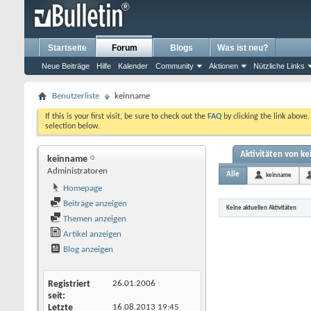
Startseite
Forum
Blogs
Was ist neu?
Neue Beiträge
Hilfe
Kalender
Community
Aktionen
Nützliche Links
Benutzerliste
keinname
If this is your first visit, be sure to check out the
FAQ
by clicking the link above
selection below.
Aktivitäten von k
keinname
Administratoren
Alle
keinname
Homepage
Beiträge anzeigen
Keine aktuellen Aktivitäten
Themen anzeigen
Artikel anzeigen
Blog anzeigen
Registriert
26.01.2006
seit
Letzte
16.08.2013
19:45