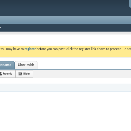
. You may have to
register
before you can post: click the register link above to proceed. To s
einname
Über mich
Freunde
Bilder