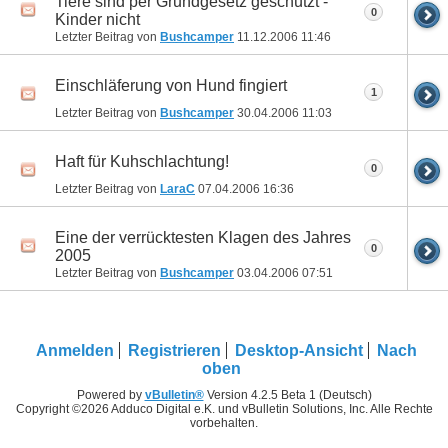
Tiere sind per Grundgesetz geschützt -
0
Kinder nicht
Letzter Beitrag von
Bushcamper
11.12.2006
11:46
Einschläferung von Hund fingiert
1
Letzter Beitrag von
Bushcamper
30.04.2006
11:03
Haft für Kuhschlachtung!
0
Letzter Beitrag von
LaraC
07.04.2006
16:36
Eine der verrücktesten Klagen des Jahres
0
2005
Letzter Beitrag von
Bushcamper
03.04.2006
07:51
Anmelden
Registrieren
Desktop-Ansicht
Nach
oben
Powered by
vBulletin®
Version 4.2.5 Beta 1 (Deutsch)
Copyright ©2026 Adduco Digital e.K. und vBulletin Solutions, Inc. Alle Rechte
vorbehalten.