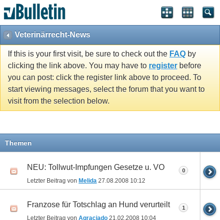
Veterinärrecht-News
If this is your first visit, be sure to check out the
FAQ
by
clicking the link above. You may have to
register
before
you can post: click the register link above to proceed. To
start viewing messages, select the forum that you want to
visit from the selection below.
Themen
NEU: Tollwut-Impfungen Gesetze u. VO
0
Letzter Beitrag von
Melida
27.08.2008
10:12
Franzose für Totschlag an Hund verurteilt
1
Letzter Beitrag von
Agraciado
21.02.2008
10:04