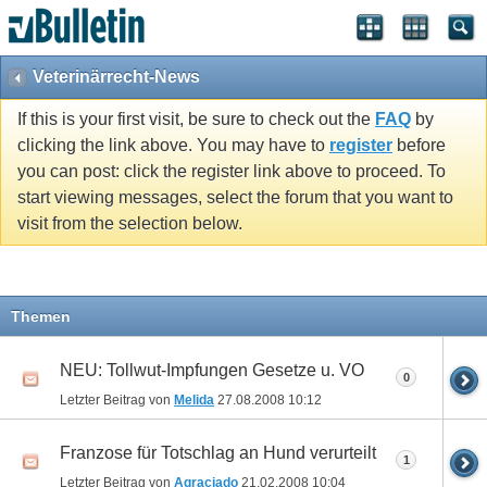
Veterinärrecht-News
If this is your first visit, be sure to check out the
FAQ
by
clicking the link above. You may have to
register
before
you can post: click the register link above to proceed. To
start viewing messages, select the forum that you want to
visit from the selection below.
Themen
NEU: Tollwut-Impfungen Gesetze u. VO
0
Letzter Beitrag von
Melida
27.08.2008
10:12
Franzose für Totschlag an Hund verurteilt
1
Letzter Beitrag von
Agraciado
21.02.2008
10:04