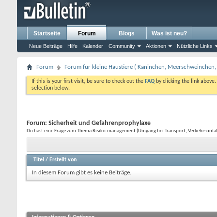
Startseite
Forum
Blogs
Was ist neu?
Neue Beiträge
Hilfe
Kalender
Community
Aktionen
Nützliche Links
Forum
Forum für kleine Haustiere ( Kaninchen, Meerschweinchen, 
If this is your first visit, be sure to check out the
FAQ
by clicking the link above
selection below.
Forum:
Sicherheit und Gefahrenprophylaxe
Du hast eine Frage zum Thema Risiko-management (Umgang bei Transport, Verkehrsunfall, 
Titel
/
Erstellt von
In diesem Forum gibt es keine Beiträge.