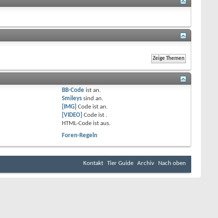
BB-Code
ist
an
.
Smileys
sind
an
.
[IMG]
Code ist
an
.
[VIDEO]
Code ist
.
HTML-Code ist
aus
.
Foren-Regeln
Kontakt
Tier Guide
Archiv
Nach oben