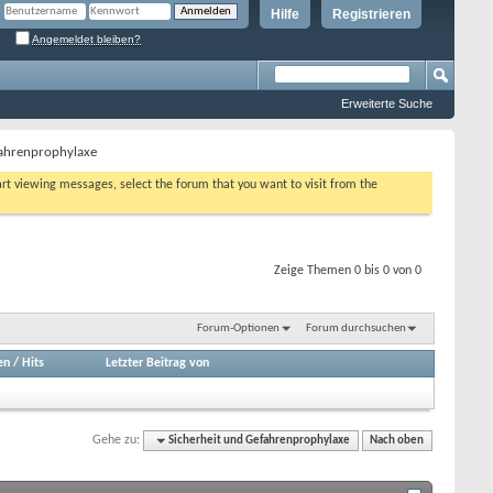
Hilfe
Registrieren
Angemeldet bleiben?
Erweiterte Suche
fahrenprophylaxe
tart viewing messages, select the forum that you want to visit from the
Zeige Themen 0 bis 0 von 0
Forum-Optionen
Forum durchsuchen
en
/
Hits
Letzter Beitrag von
Gehe zu:
Sicherheit und Gefahrenprophylaxe
Nach oben