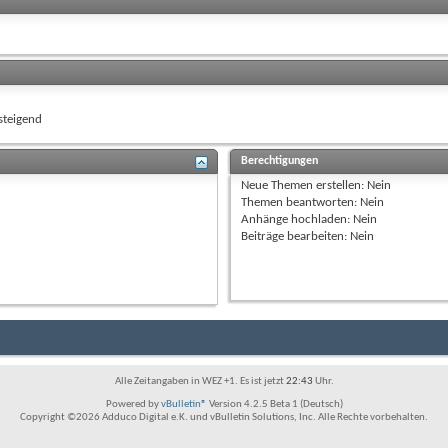
teigend
Berechtigungen
Neue Themen erstellen:
Nein
Themen beantworten:
Nein
Anhänge hochladen:
Nein
Beiträge bearbeiten:
Nein
Alle Zeitangaben in WEZ +1. Es ist jetzt
22:43
Uhr.
Powered by
vBulletin®
Version 4.2.5 Beta 1 (Deutsch)
Copyright ©2026 Adduco Digital e.K. und vBulletin Solutions, Inc. Alle Rechte vorbehalten.