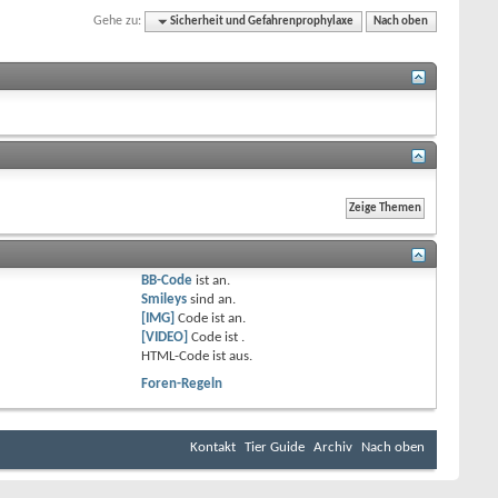
Gehe zu:
Sicherheit und Gefahrenprophylaxe
Nach oben
BB-Code
ist
an
.
Smileys
sind
an
.
[IMG]
Code ist
an
.
[VIDEO]
Code ist
.
HTML-Code ist
aus
.
Foren-Regeln
Kontakt
Tier Guide
Archiv
Nach oben