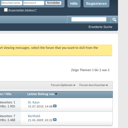
Hilfe
Registrieren
Angemeldet bleiben?
Erweiterte Suche
tart viewing messages, select the forum that you want to visit from the
Zeige Themen 1 bis 2 von 2
Forum-Optionen
Forum durchsuchen
en
/
Hits
Letzter Beitrag von
tworten: 1
Dr. Kaun
Hits: 1.905
15.07.2010,
14:08
tworten: 7
Berthold
Hits: 2.468
21.05.2009,
20:22