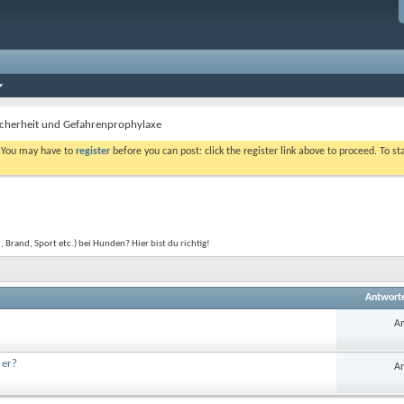
icherheit und Gefahrenprophylaxe
. You may have to
register
before you can post: click the register link above to proceed. To s
rand, Sport etc.) bei Hunden? Hier bist du richtig!
Antwort
An
 er?
An