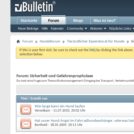
Startseite
Forum
Blogs
Was ist neu?
Neue Beiträge
Hilfe
Kalender
Community
Aktionen
Nützliche Links
Forum
Hundeforum
Tierärztlicher Expertenrat für Hunde
S
If this is your first visit, be sure to check out the
FAQ
by clicking the link above
selection below.
Forum:
Sicherheit und Gefahrenprophylaxe
Du hast eine Frage zum Thema Risikomanagement (Umgang bei Transport, Verkehrsunfall, B
Titel
/
Erstellt von
Wie lange kann ein Hund laufen
Veronikam
- 11.07.2010, 20:02 Uhr
Hat unser Hund Angst im Fahrradhundeanhänger, oderwas hat
Berthold
- 18.05.2009, 20:11 Uhr