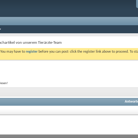
achartikel von unserem Tierärzte-Team
. You may have to
register
before you can post: click the register link above to proceed. To s
lesen!
Antwort