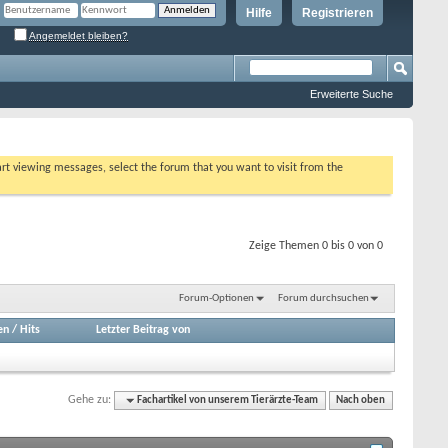
Hilfe
Registrieren
Angemeldet bleiben?
Erweiterte Suche
tart viewing messages, select the forum that you want to visit from the
Zeige Themen 0 bis 0 von 0
Forum-Optionen
Forum durchsuchen
en
/
Hits
Letzter Beitrag von
Gehe zu:
Fachartikel von unserem Tierärzte-Team
Nach oben