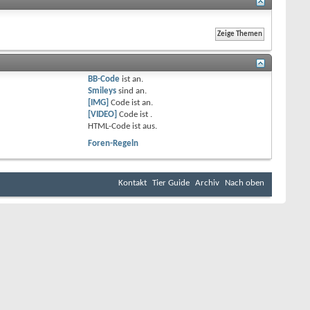
BB-Code
ist
an
.
Smileys
sind
an
.
[IMG]
Code ist
an
.
[VIDEO]
Code ist
.
HTML-Code ist
aus
.
Foren-Regeln
Kontakt
Tier Guide
Archiv
Nach oben