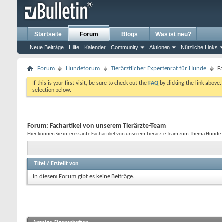
Startseite
Forum
Blogs
Was ist neu?
Neue Beiträge
Hilfe
Kalender
Community
Aktionen
Nützliche Links
Forum
Hundeforum
Tierärztlicher Expertenrat für Hunde
F
If this is your first visit, be sure to check out the
FAQ
by clicking the link above
selection below.
Forum:
Fachartikel von unserem Tierärzte-Team
Hier können Sie interessante Fachartikel von unserem Tierärzte-Team zum Thema Hunde 
Titel
/
Erstellt von
In diesem Forum gibt es keine Beiträge.