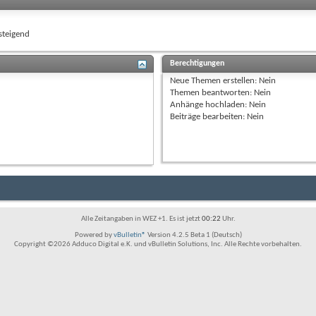
teigend
Berechtigungen
Neue Themen erstellen:
Nein
Themen beantworten:
Nein
Anhänge hochladen:
Nein
Beiträge bearbeiten:
Nein
Alle Zeitangaben in WEZ +1. Es ist jetzt
00:22
Uhr.
Powered by
vBulletin®
Version 4.2.5 Beta 1 (Deutsch)
Copyright ©2026 Adduco Digital e.K. und vBulletin Solutions, Inc. Alle Rechte vorbehalten.