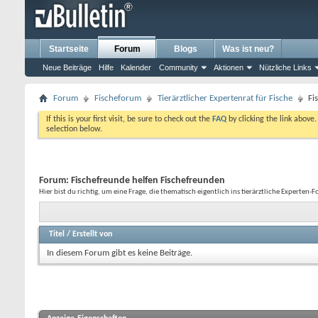
Startseite
Forum
Blogs
Was ist neu?
Neue Beiträge
Hilfe
Kalender
Community
Aktionen
Nützliche Links
Forum
Fischeforum
Tierärztlicher Expertenrat für Fische
Fi
If this is your first visit, be sure to check out the
FAQ
by clicking the link above
selection below.
Forum:
Fischefreunde helfen Fischefreunden
Hier bist du richtig, um eine Frage, die thematisch eigentlich ins tierärztliche Experten-
Titel
/
Erstellt von
In diesem Forum gibt es keine Beiträge.