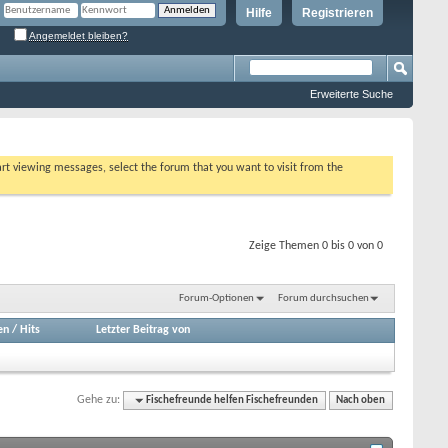
Hilfe
Registrieren
Angemeldet bleiben?
Erweiterte Suche
tart viewing messages, select the forum that you want to visit from the
Zeige Themen 0 bis 0 von 0
Forum-Optionen
Forum durchsuchen
en
/
Hits
Letzter Beitrag von
Gehe zu:
Fischefreunde helfen Fischefreunden
Nach oben