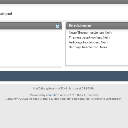
teigend
Berechtigungen
Neue Themen erstellen:
Nein
Themen beantworten:
Nein
Anhänge hochladen:
Nein
Beiträge bearbeiten:
Nein
Alle Zeitangaben in WEZ +1. Es ist jetzt
05:52
Uhr.
Powered by
vBulletin®
Version 4.2.5 Beta 1 (Deutsch)
Copyright ©2026 Adduco Digital e.K. und vBulletin Solutions, Inc. Alle Rechte vorbehalten.