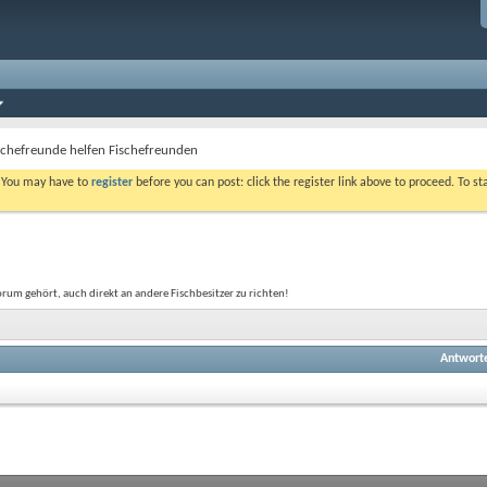
schefreunde helfen Fischefreunden
. You may have to
register
before you can post: click the register link above to proceed. To s
Forum gehört, auch direkt an andere Fischbesitzer zu richten!
Antwort