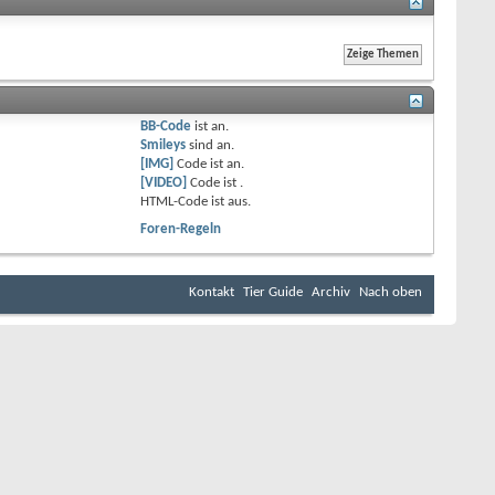
BB-Code
ist
an
.
Smileys
sind
an
.
[IMG]
Code ist
an
.
[VIDEO]
Code ist
.
HTML-Code ist
aus
.
Foren-Regeln
Kontakt
Tier Guide
Archiv
Nach oben