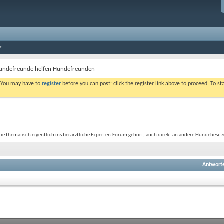
undefreunde helfen Hundefreunden
. You may have to
register
before you can post: click the register link above to proceed. To s
e thematisch eigentlich ins tierärztliche Experten-Forum gehört, auch direkt an andere Hundebesitze
Antwort