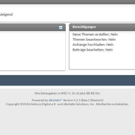
teigend
Berechtigungen
Neue Themen erstellen:
Nein
Themen beantworten:
Nein
Anhänge hochladen:
Nein
Beiträge bearbeiten:
Nein
Alle Zeitangaben in WEZ +1. Es ist jetzt
20:42
Uhr.
Powered by
vBulletin®
Version 4.2.5 Beta 1 (Deutsch)
Copyright ©2026 Adduco Digital e.K. und vBulletin Solutions, Inc. Alle Rechte vorbehalten.