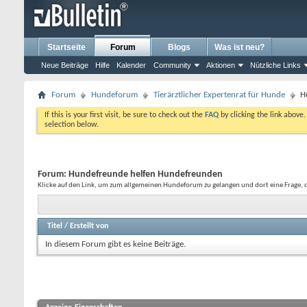
Startseite
Forum
Blogs
Was ist neu?
Neue Beiträge
Hilfe
Kalender
Community
Aktionen
Nützliche Links
Forum
Hundeforum
Tierärztlicher Expertenrat für Hunde
H
If this is your first visit, be sure to check out the
FAQ
by clicking the link above
selection below.
Forum:
Hundefreunde helfen Hundefreunden
Klicke auf den Link, um zum allgemeinen Hundeforum zu gelangen und dort eine Frage, di
Titel
/
Erstellt von
In diesem Forum gibt es keine Beiträge.