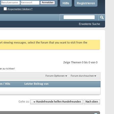
Hilfe
Registrieren
Angemeldet bleiben?
Erweiterte Suche
tart viewing messages, select the forum that you want to visit from the
Zeige Themen 0 bis 0 von 0
r zu richten!
Forum-Optionen
Forum durchsuchen
en
/
Hits
Letzter Beitrag von
Gehe zu:
Hundefreunde helfen Hundefreunden
Nach oben