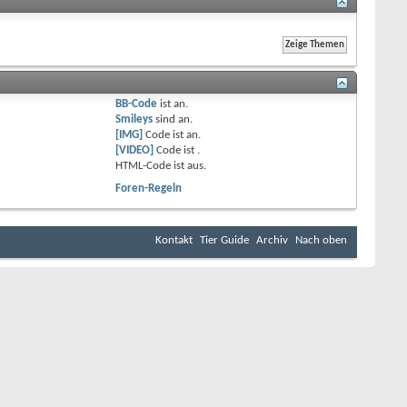
BB-Code
ist
an
.
Smileys
sind
an
.
[IMG]
Code ist
an
.
[VIDEO]
Code ist
.
HTML-Code ist
aus
.
Foren-Regeln
Kontakt
Tier Guide
Archiv
Nach oben