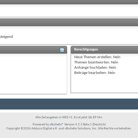
teigend
Berechtigungen
Neue Themen erstellen:
Nein
Themen beantworten:
Nein
Anhänge hochladen:
Nein
Beiträge bearbeiten:
Nein
Alle Zeitangaben in WEZ +1. Es ist jetzt
16:37
Uhr.
Powered by
vBulletin®
Version 4.2.5 Beta 1 (Deutsch)
Copyright ©2026 Adduco Digital e.K. und vBulletin Solutions, Inc. Alle Rechte vorbehalten.