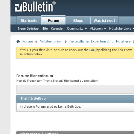
Startseite
Forum
Blogs
Was ist neu?
Neue Beiträge
Hilfe
Kalender
Community
Aktionen
Nützliche Links
Forum
Nutztierforum
Tierärztlicher Expertenrat für Nutztiere
If this is your first visit, be sure to check out the
FAQ
by clicking the link above
selection below.
Forum:
Bienenforum
Hast du Fragen zum Thema Bienen? Hier kannst du sie stellen!
Titel
/
Erstellt von
In diesem Forum gibt es keine Beiträge.