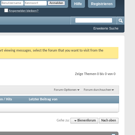
Hilfe
Registrieren
Angemeldet bleiben?
Erweiterte Suche
tart viewing messages, select the forum that you want to visit from the
Zeige Themen 0 bis 0 von 0
Forum-Optionen
Forum durchsuchen
en
/
Hits
Letzter Beitrag von
Gehe zu:
Bienenforum
Nach oben