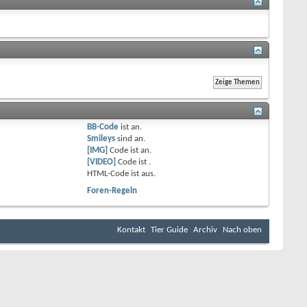
BB-Code
ist
an
.
Smileys
sind
an
.
[IMG]
Code ist
an
.
[VIDEO]
Code ist
.
HTML-Code ist
aus
.
Foren-Regeln
Kontakt
Tier Guide
Archiv
Nach oben