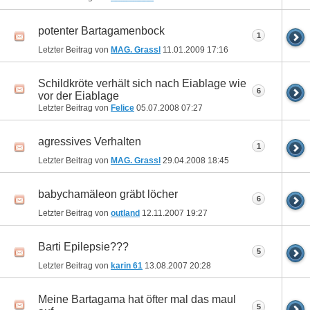
potenter Bartagamenbock
1
Letzter Beitrag von
MAG. Grassl
11.01.2009
17:16
Schildkröte verhält sich nach Eiablage wie
6
vor der Eiablage
Letzter Beitrag von
Felice
05.07.2008
07:27
agressives Verhalten
1
Letzter Beitrag von
MAG. Grassl
29.04.2008
18:45
babychamäleon gräbt löcher
6
Letzter Beitrag von
outland
12.11.2007
19:27
Barti Epilepsie???
5
Letzter Beitrag von
karin 61
13.08.2007
20:28
Meine Bartagama hat öfter mal das maul
5