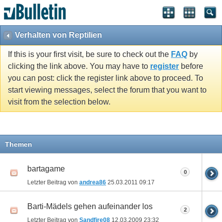
Verhalten von Reptilien
If this is your first visit, be sure to check out the
FAQ
by
clicking the link above. You may have to
register
before
you can post: click the register link above to proceed. To
start viewing messages, select the forum that you want to
visit from the selection below.
Themen
bartagame
0
Letzter Beitrag von
andrea86
25.03.2011
09:17
Barti-Mädels gehen aufeinander los
2
Letzter Beitrag von
Sandfire08
12.03.2009
23:32