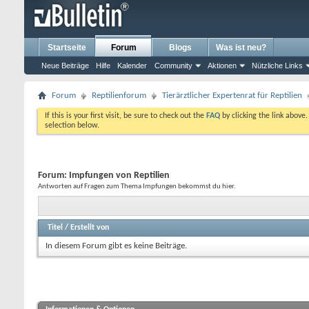
Startseite
Forum
Blogs
Was ist neu?
Neue Beiträge
Hilfe
Kalender
Community
Aktionen
Nützliche Links
Forum
Reptilienforum
Tierärztlicher Expertenrat für Reptilien
If this is your first visit, be sure to check out the
FAQ
by clicking the link above
selection below.
Forum:
Impfungen von Reptilien
Antworten auf Fragen zum Thema Impfungen bekommst du hier.
Titel
/
Erstellt von
In diesem Forum gibt es keine Beiträge.