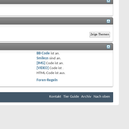
BB-Code
ist
an
.
Smileys
sind
an
.
[IMG]
Code ist
an
.
[VIDEO]
Code ist
.
HTML-Code ist
aus
.
Foren-Regeln
Kontakt
Tier Guide
Archiv
Nach oben