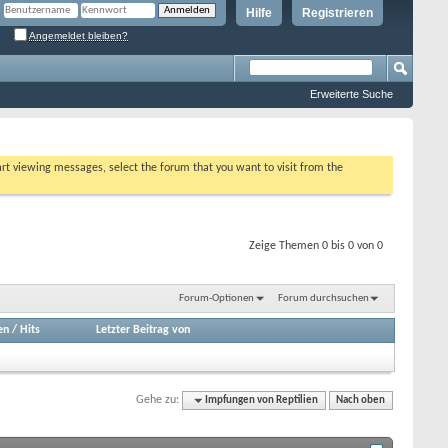
Hilfe
Registrieren
Angemeldet bleiben?
Erweiterte Suche
tart viewing messages, select the forum that you want to visit from the
Zeige Themen 0 bis 0 von 0
Forum-Optionen
Forum durchsuchen
en
/
Hits
Letzter Beitrag von
Gehe zu:
Impfungen von Reptilien
Nach oben