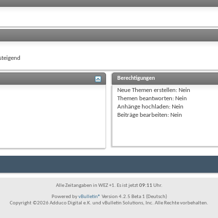
teigend
Berechtigungen
Neue Themen erstellen:
Nein
Themen beantworten:
Nein
Anhänge hochladen:
Nein
Beiträge bearbeiten:
Nein
Alle Zeitangaben in WEZ +1. Es ist jetzt
09:11
Uhr.
Powered by
vBulletin®
Version 4.2.5 Beta 1 (Deutsch)
Copyright ©2026 Adduco Digital e.K. und vBulletin Solutions, Inc. Alle Rechte vorbehalten.