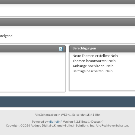
teigend
Berechtigungen
Neue Themen erstellen:
Nein
Themen beantworten:
Nein
Anhänge hochladen:
Nein
Beiträge bearbeiten:
Nein
Alle Zeitangaben in WEZ +1. Es ist jetzt
15:43
Uhr.
Powered by
vBulletin®
Version 4.2.5 Beta 1 (Deutsch)
Copyright ©2026 Adduco Digital e.K. und vBulletin Solutions, Inc. Alle Rechte vorbehalten.