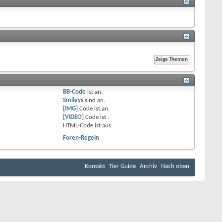
BB-Code
ist
an
.
Smileys
sind
an
.
[IMG]
Code ist
an
.
[VIDEO]
Code ist
.
HTML-Code ist
aus
.
Foren-Regeln
Kontakt
Tier Guide
Archiv
Nach oben