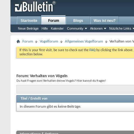
Startseite
Forum
Blogs
Was ist neu?
Neue Beiträge
Hilfe
Kalender
Community
Aktionen
Nützliche Links
Forum
Vogelforum
Allgemeines Vogelforum
Verhalten von 
If this is your first visit, be sure to check out the
FAQ
by clicking the link above
selection below.
Forum:
Verhalten von Vögeln
Du hast Fragen zum Verhalten deines Vogels? Hier kannst du fragen!
Titel
/
Erstellt von
In diesem Forum gibt es keine Beiträge.