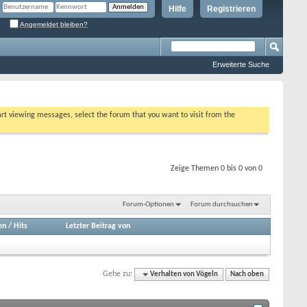
Hilfe
Registrieren
Angemeldet bleiben?
Erweiterte Suche
tart viewing messages, select the forum that you want to visit from the
Zeige Themen 0 bis 0 von 0
Forum-Optionen
Forum durchsuchen
en
/
Hits
Letzter Beitrag von
Gehe zu:
Verhalten von Vögeln
Nach oben