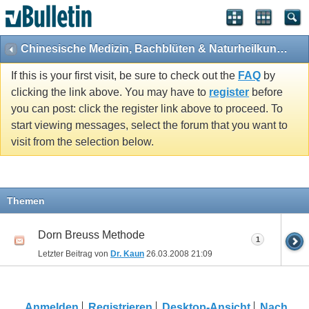
Chinesische Medizin, Bachblüten & Naturheilkunde bei Pferden
If this is your first visit, be sure to check out the
FAQ
by
clicking the link above. You may have to
register
before
you can post: click the register link above to proceed. To
start viewing messages, select the forum that you want to
visit from the selection below.
Themen
Dorn Breuss Methode
1
Letzter Beitrag von
Dr. Kaun
26.03.2008
21:09
Anmelden
Registrieren
Desktop-Ansicht
Nach