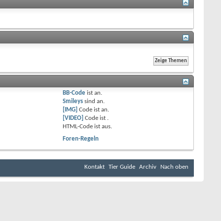
BB-Code
ist
an
.
Smileys
sind
an
.
[IMG]
Code ist
an
.
[VIDEO]
Code ist
.
HTML-Code ist
aus
.
Foren-Regeln
Kontakt
Tier Guide
Archiv
Nach oben