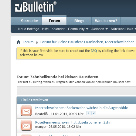
Startseite
Forum
Blogs
Was ist neu?
Neue Beiträge
Hilfe
Kalender
Community
Aktionen
Nützliche Links
Forum
Forum für kleine Haustiere ( Kaninchen, Meerschweinchen, 
If this is your first visit, be sure to check out the
FAQ
by clicking the link above
selection below.
Forum:
Zahnheilkunde bei kleinen Haustieren
Hier bist du richtig, wenn du Fragen zu den Zähnen von deinem kleinen Haustier hast.
Titel
/
Erstellt von
Meerschweinchen: Backenzahn wächst in die Augenhöhle
1
2
Beate88
- 11.01.2011, 00:09 Uhr
Rosettenmeerschwein hat abgebrochenen Zahn
mango
- 26.05.2010, 16:02 Uhr