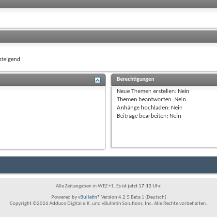
teigend
Berechtigungen
Neue Themen erstellen:
Nein
Themen beantworten:
Nein
Anhänge hochladen:
Nein
Beiträge bearbeiten:
Nein
Alle Zeitangaben in WEZ +1. Es ist jetzt
17:13
Uhr.
Powered by
vBulletin®
Version 4.2.5 Beta 1 (Deutsch)
Copyright ©2026 Adduco Digital e.K. und vBulletin Solutions, Inc. Alle Rechte vorbehalten.