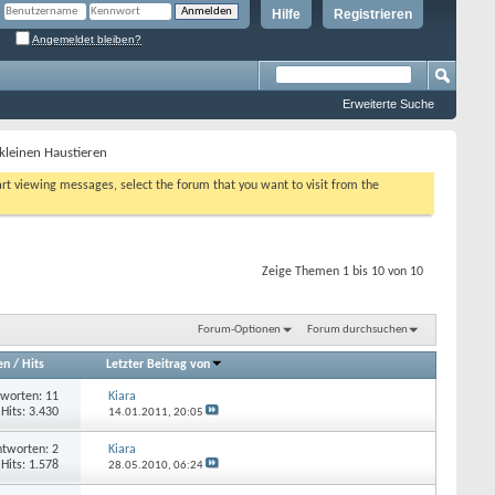
Hilfe
Registrieren
Angemeldet bleiben?
Erweiterte Suche
kleinen Haustieren
tart viewing messages, select the forum that you want to visit from the
Zeige Themen 1 bis 10 von 10
Forum-Optionen
Forum durchsuchen
en
/
Hits
Letzter Beitrag von
worten: 11
Kiara
Hits: 3.430
14.01.2011,
20:05
tworten: 2
Kiara
Hits: 1.578
28.05.2010,
06:24