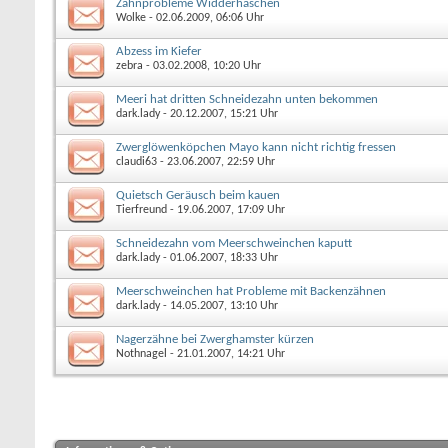
Zahnprobleme Widderhäschen
Wolke
- 02.06.2009, 06:06 Uhr
Abzess im Kiefer
zebra
- 03.02.2008, 10:20 Uhr
Meeri hat dritten Schneidezahn unten bekommen
dark.lady
- 20.12.2007, 15:21 Uhr
Zwerglöwenköpchen Mayo kann nicht richtig fressen
claudi63
- 23.06.2007, 22:59 Uhr
Quietsch Geräusch beim kauen
Tierfreund
- 19.06.2007, 17:09 Uhr
Schneidezahn vom Meerschweinchen kaputt
dark.lady
- 01.06.2007, 18:33 Uhr
Meerschweinchen hat Probleme mit Backenzähnen
dark.lady
- 14.05.2007, 13:10 Uhr
Nagerzähne bei Zwerghamster kürzen
Nothnagel
- 21.01.2007, 14:21 Uhr