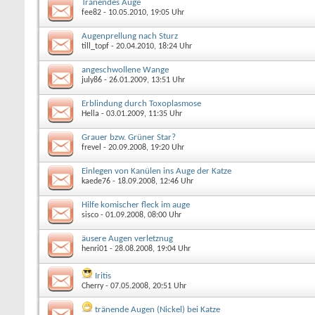
Tränendes Auge
fee82
- 10.05.2010, 19:05 Uhr
Augenprellung nach Sturz
till_topf
- 20.04.2010, 18:24 Uhr
angeschwollene Wange
july86
- 26.01.2009, 13:51 Uhr
Erblindung durch Toxoplasmose
Hella
- 03.01.2009, 11:35 Uhr
Grauer bzw. Grüner Star?
frevel
- 20.09.2008, 19:20 Uhr
Einlegen von Kanülen ins Auge der Katze
kaede76
- 18.09.2008, 12:46 Uhr
Hilfe komischer fleck im auge
sisco
- 01.09.2008, 08:00 Uhr
äusere Augen verletznug
henri01
- 28.08.2008, 19:04 Uhr
Iritis
Cherry
- 07.05.2008, 20:51 Uhr
tränende Augen (Nickel) bei Katze