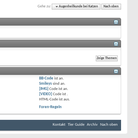
Gehe zu:
Augenheilkunde bei Katzen
Nach oben
BB-Code
ist
an
.
Smileys
sind
an
.
[IMG]
Code ist
an
.
[VIDEO]
Code ist
.
HTML-Code ist
aus
.
Foren-Regeln
Kontakt
Tier Guide
Archiv
Nach oben