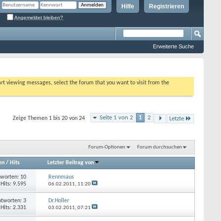
Hilfe
Registrieren
Angemeldet bleiben?
Erweiterte Suche
tart viewing messages, select the forum that you want to visit from the
Seite 1 von 2
1
2
Zeige Themen 1 bis 20 von 24
Letzte
Forum-Optionen
Forum durchsuchen
en
/
Hits
Letzter Beitrag von
worten: 10
Rennmaus
Hits: 9.595
06.02.2011,
11:20
tworten: 3
Dr.Holler
Hits: 2.331
03.02.2011,
07:21