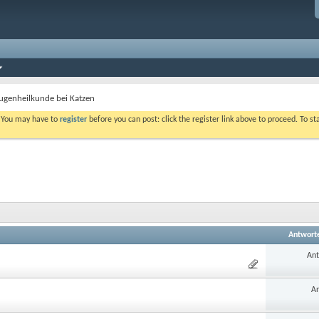
ugenheilkunde bei Katzen
. You may have to
register
before you can post: click the register link above to proceed. To s
Antwort
Ant
An