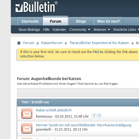
Startseite
Forum
Blogs
Was ist neu?
Neue Beiträge
Hilfe
Kalender
Community
Aktionen
Nützliche Links
Forum
Katzenforum
Tierärztlicher Expertenrat für Katzen
A
If this is your first visit, be sure to check out the
FAQ
by clicking the link above
selection below.
Forum:
Augenheilkunde bei Katzen
Hat deine Katze Probleme mit ihren Augen? Hier kannst du um Rat fragen.
Titel
/
Erstellt von
Katze schielt plötzlich!
1
2
Rennmaus
- 02.02.2011, 21:48 Uhr
Horner Syndrom mit anschließender Hornhautschädigung
greenbelli
- 31.01.2011, 20:11 Uhr