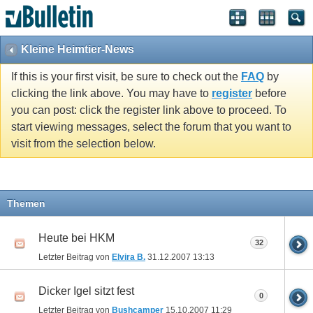
Kleine Heimtier-News
If this is your first visit, be sure to check out the
FAQ
by
clicking the link above. You may have to
register
before
you can post: click the register link above to proceed. To
start viewing messages, select the forum that you want to
visit from the selection below.
Themen
Heute bei HKM
32
Letzter Beitrag von
Elvira B.
31.12.2007
13:13
Dicker Igel sitzt fest
0
Letzter Beitrag von
Bushcamper
15.10.2007
11:29