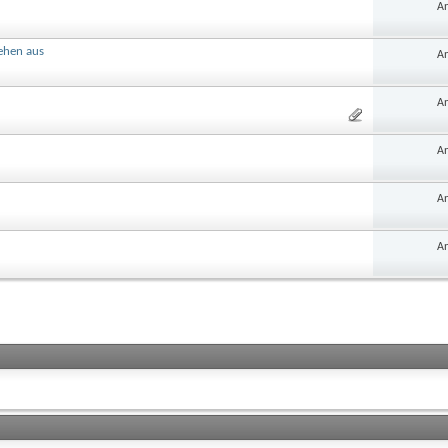
An
ehen aus
An
An
An
An
An