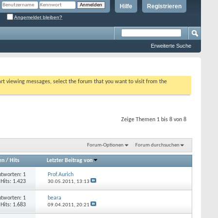
Hilfe
Registrieren
Angemeldet bleiben?
Erweiterte Suche
tart viewing messages, select the forum that you want to visit from the
Zeige Themen 1 bis 8 von 8
Forum-Optionen
Forum durchsuchen
en
/
Hits
Letzter Beitrag von
tworten: 1
Prof.Aurich
Hits: 1.423
30.05.2011,
13:13
tworten: 1
beara
Hits: 1.683
09.04.2011,
20:21