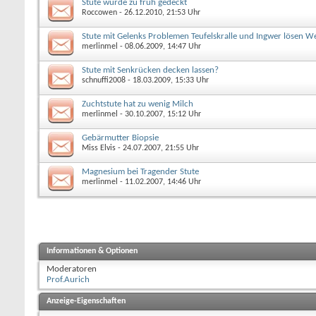
Stute wurde zu früh gedeckt
Roccowen
- 26.12.2010, 21:53 Uhr
Stute mit Gelenks Problemen Teufelskralle und Ingwer lösen W
merlinmel
- 08.06.2009, 14:47 Uhr
Stute mit Senkrücken decken lassen?
schnuffi2008
- 18.03.2009, 15:33 Uhr
Zuchtstute hat zu wenig Milch
merlinmel
- 30.10.2007, 15:12 Uhr
Gebärmutter Biopsie
Miss Elvis
- 24.07.2007, 21:55 Uhr
Magnesium bei Tragender Stute
merlinmel
- 11.02.2007, 14:46 Uhr
Informationen & Optionen
Moderatoren
Prof.Aurich
Anzeige-Eigenschaften