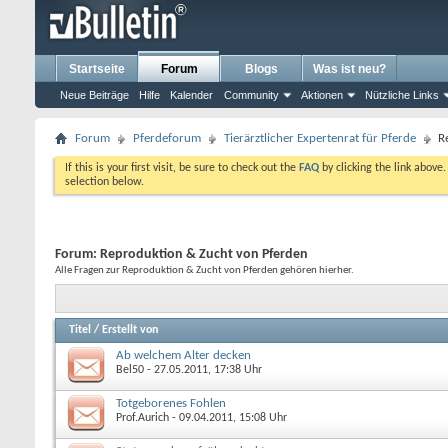
Startseite
Forum
Blogs
Was ist neu?
Neue Beiträge
Hilfe
Kalender
Community
Aktionen
Nützliche Links
Forum
Pferdeforum
Tierärztlicher Expertenrat für Pferde
R
If this is your first visit, be sure to check out the
FAQ
by clicking the link above
selection below.
Forum:
Reproduktion & Zucht von Pferden
Alle Fragen zur Reproduktion & Zucht von Pferden gehören hierher.
Titel
/
Erstellt von
Ab welchem Alter decken
Bel50
- 27.05.2011, 17:38 Uhr
Totgeborenes Fohlen
Prof.Aurich
- 09.04.2011, 15:08 Uhr