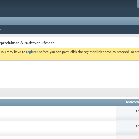
eproduktion & Zucht von Pferden
. You may have to
register
before you can post: click the register link above to proceed. To s
Antwort
An
An