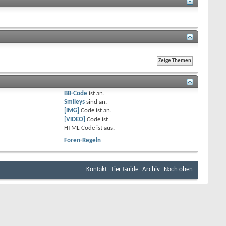
BB-Code
ist
an
.
Smileys
sind
an
.
[IMG]
Code ist
an
.
[VIDEO]
Code ist
.
HTML-Code ist
aus
.
Foren-Regeln
Kontakt
Tier Guide
Archiv
Nach oben