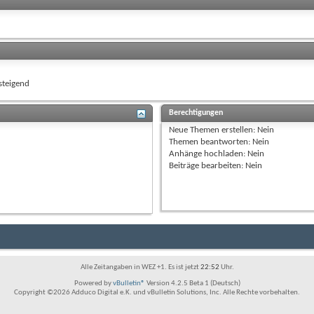
teigend
Berechtigungen
Neue Themen erstellen:
Nein
Themen beantworten:
Nein
Anhänge hochladen:
Nein
Beiträge bearbeiten:
Nein
Alle Zeitangaben in WEZ +1. Es ist jetzt
22:52
Uhr.
Powered by
vBulletin®
Version 4.2.5 Beta 1 (Deutsch)
Copyright ©2026 Adduco Digital e.K. und vBulletin Solutions, Inc. Alle Rechte vorbehalten.