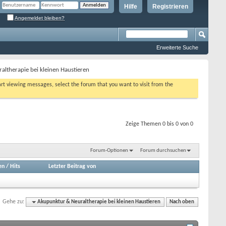
Hilfe
Registrieren
Angemeldet bleiben?
Erweiterte Suche
ltherapie bei kleinen Haustieren
tart viewing messages, select the forum that you want to visit from the
Zeige Themen 0 bis 0 von 0
Forum-Optionen
Forum durchsuchen
en
/
Hits
Letzter Beitrag von
Gehe zu:
Akupunktur & Neuraltherapie bei kleinen Haustieren
Nach oben