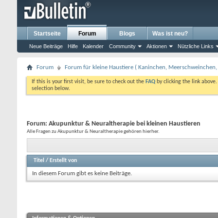
Startseite
Forum
Blogs
Was ist neu?
Neue Beiträge
Hilfe
Kalender
Community
Aktionen
Nützliche Links
Forum
Forum für kleine Haustiere ( Kaninchen, Meerschweinchen, 
If this is your first visit, be sure to check out the
FAQ
by clicking the link above
selection below.
Forum:
Akupunktur & Neuraltherapie bei kleinen Haustieren
Alle Fragen zu Akupunktur & Neuraltherapie gehören hierher.
Titel
/
Erstellt von
In diesem Forum gibt es keine Beiträge.