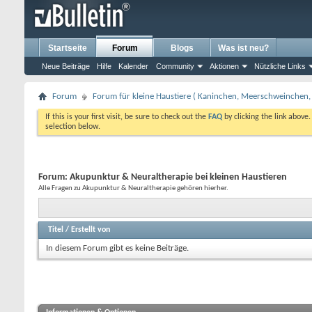
Startseite
Forum
Blogs
Was ist neu?
Neue Beiträge
Hilfe
Kalender
Community
Aktionen
Nützliche Links
Forum
Forum für kleine Haustiere ( Kaninchen, Meerschweinchen, 
If this is your first visit, be sure to check out the
FAQ
by clicking the link above
selection below.
Forum:
Akupunktur & Neuraltherapie bei kleinen Haustieren
Alle Fragen zu Akupunktur & Neuraltherapie gehören hierher.
Titel
/
Erstellt von
In diesem Forum gibt es keine Beiträge.