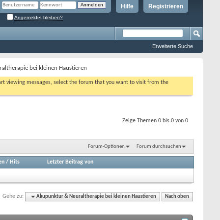
Hilfe
Registrieren
Angemeldet bleiben?
Erweiterte Suche
ltherapie bei kleinen Haustieren
tart viewing messages, select the forum that you want to visit from the
Zeige Themen 0 bis 0 von 0
Forum-Optionen
Forum durchsuchen
en
/
Hits
Letzter Beitrag von
Gehe zu:
Akupunktur & Neuraltherapie bei kleinen Haustieren
Nach oben