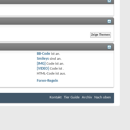
BB-Code
ist
an
.
Smileys
sind
an
.
[IMG]
Code ist
an
.
[VIDEO]
Code ist
.
HTML-Code ist
aus
.
Foren-Regeln
Kontakt
Tier Guide
Archiv
Nach oben