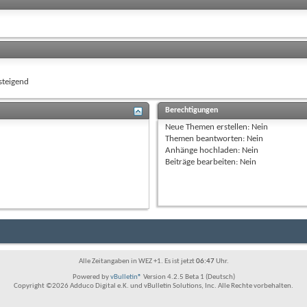
teigend
Berechtigungen
Neue Themen erstellen:
Nein
Themen beantworten:
Nein
Anhänge hochladen:
Nein
Beiträge bearbeiten:
Nein
Alle Zeitangaben in WEZ +1. Es ist jetzt
06:47
Uhr.
Powered by
vBulletin®
Version 4.2.5 Beta 1 (Deutsch)
Copyright ©2026 Adduco Digital e.K. und vBulletin Solutions, Inc. Alle Rechte vorbehalten.