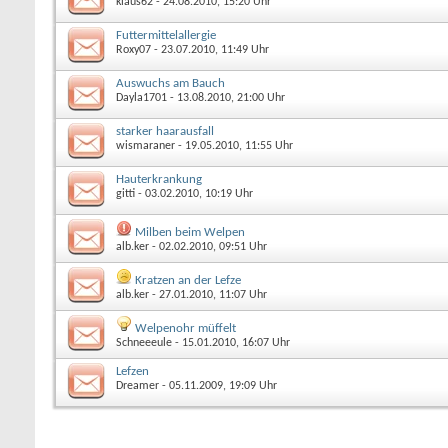
klaus62
- 24.08.2010, 15:20 Uhr
Futtermittelallergie
Roxy07
- 23.07.2010, 11:49 Uhr
Auswuchs am Bauch
Dayla1701
- 13.08.2010, 21:00 Uhr
starker haarausfall
wismaraner
- 19.05.2010, 11:55 Uhr
Hauterkrankung
gitti
- 03.02.2010, 10:19 Uhr
Milben beim Welpen
alb.ker
- 02.02.2010, 09:51 Uhr
Kratzen an der Lefze
alb.ker
- 27.01.2010, 11:07 Uhr
Welpenohr müffelt
Schneeeule
- 15.01.2010, 16:07 Uhr
Lefzen
Dreamer
- 05.11.2009, 19:09 Uhr