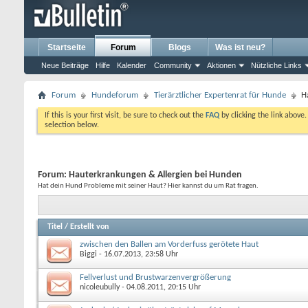
Startseite
Forum
Blogs
Was ist neu?
Neue Beiträge
Hilfe
Kalender
Community
Aktionen
Nützliche Links
Forum
Hundeforum
Tierärztlicher Expertenrat für Hunde
H
If this is your first visit, be sure to check out the
FAQ
by clicking the link above
selection below.
Forum:
Hauterkrankungen & Allergien bei Hunden
Hat dein Hund Probleme mit seiner Haut? Hier kannst du um Rat fragen.
Titel
/
Erstellt von
zwischen den Ballen am Vorderfuss gerötete Haut
Biggi
- 16.07.2013, 23:58 Uhr
Fellverlust und Brustwarzenvergrößerung
nicoleubully
- 04.08.2011, 20:15 Uhr