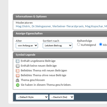
Informationen & Optionen
Moderatoren
Mag.Oistric
,
Dr.Steingassner
,
Vierbeiner-Tierarztpraxis
,
Mag.Kopschar
,
Ma
Anzeige-Eigenschaften
Alter
Sortiert nach
Reihenfolge
Aufsteigend
Abs
Symbol-Legende
Enthält ungelesene Beiträge
Enthält keine neuen Beiträge
Beliebtes Thema mit neuen Beiträgen
Beliebtes Thema ohne neue Beiträge
Thema geschlossen
Sie haben in diesem Thema geschrieben.