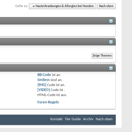
Gehe zu:
Hauterkrankungen & Allergien bei Hunden
Nach oben
BB-Code
ist
an
.
Smileys
sind
an
.
[IMG]
Code ist
an
.
[VIDEO]
Code ist
.
HTML-Code ist
aus
.
Foren-Regeln
Kontakt
Tier Guide
Archiv
Nach oben