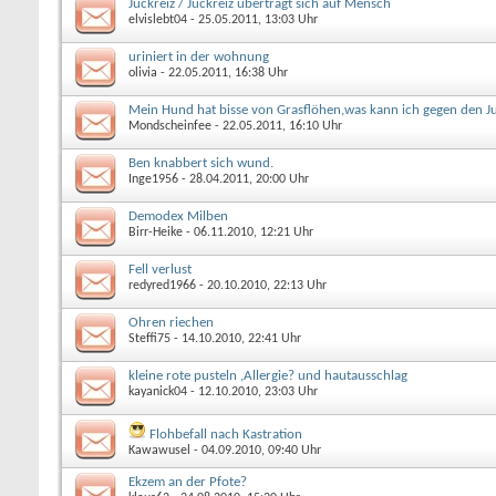
Juckreiz / Juckreiz überträgt sich auf Mensch
elvislebt04
- 25.05.2011, 13:03 Uhr
uriniert in der wohnung
olivia
- 22.05.2011, 16:38 Uhr
Mein Hund hat bisse von Grasflöhen,was kann ich gegen den Ju
Mondscheinfee
- 22.05.2011, 16:10 Uhr
Ben knabbert sich wund.
Inge1956
- 28.04.2011, 20:00 Uhr
Demodex Milben
Birr-Heike
- 06.11.2010, 12:21 Uhr
Fell verlust
redyred1966
- 20.10.2010, 22:13 Uhr
Ohren riechen
Steffi75
- 14.10.2010, 22:41 Uhr
kleine rote pusteln ,Allergie? und hautausschlag
kayanick04
- 12.10.2010, 23:03 Uhr
Flohbefall nach Kastration
Kawawusel
- 04.09.2010, 09:40 Uhr
Ekzem an der Pfote?