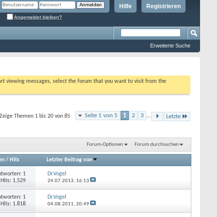
Hilfe
Registrieren
Angemeldet bleiben?
Erweiterte Suche
tart viewing messages, select the forum that you want to visit from the
Seite 1 von 5
1
2
3
...
Zeige Themen 1 bis 20 von 85
Letzte
Forum-Optionen
Forum durchsuchen
en
/
Hits
Letzter Beitrag von
tworten: 1
Dr.Vogel
Hits: 1.529
24.07.2013,
16:13
tworten: 1
Dr.Vogel
Hits: 1.818
04.08.2011,
20:49