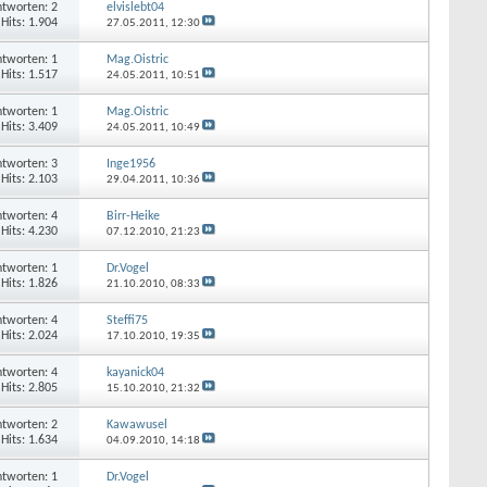
tworten: 2
elvislebt04
Hits: 1.904
27.05.2011,
12:30
tworten: 1
Mag.Oistric
Hits: 1.517
24.05.2011,
10:51
tworten: 1
Mag.Oistric
Hits: 3.409
24.05.2011,
10:49
tworten: 3
Inge1956
Hits: 2.103
29.04.2011,
10:36
tworten: 4
Birr-Heike
Hits: 4.230
07.12.2010,
21:23
tworten: 1
Dr.Vogel
Hits: 1.826
21.10.2010,
08:33
tworten: 4
Steffi75
Hits: 2.024
17.10.2010,
19:35
tworten: 4
kayanick04
Hits: 2.805
15.10.2010,
21:32
tworten: 2
Kawawusel
Hits: 1.634
04.09.2010,
14:18
tworten: 1
Dr.Vogel