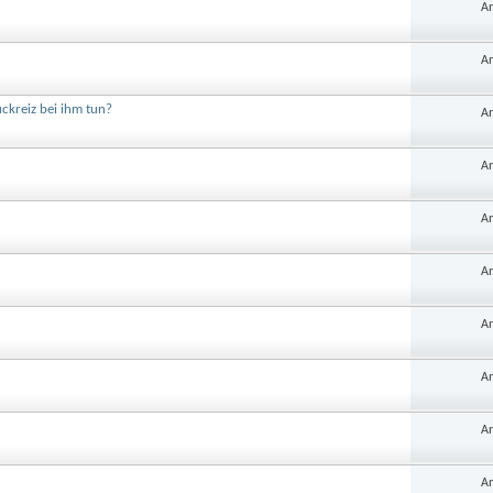
An
An
ckreiz bei ihm tun?
An
An
An
An
An
An
An
An