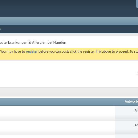
auterkrankungen & Allergien bei Hunden
. You may have to
register
before you can post: click the register link above to proceed. To s
Antwort
An
An