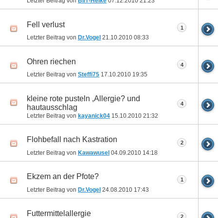
Letzter Beitrag von
Birr-Heike
07.12.2010
21:23
Fell verlust
1
Letzter Beitrag von
Dr.Vogel
21.10.2010
08:33
Ohren riechen
4
Letzter Beitrag von
Steffi75
17.10.2010
19:35
kleine rote pusteln ,Allergie? und
4
hautausschlag
Letzter Beitrag von
kayanick04
15.10.2010
21:32
Flohbefall nach Kastration
2
Letzter Beitrag von
Kawawusel
04.09.2010
14:18
Ekzem an der Pfote?
1
Letzter Beitrag von
Dr.Vogel
24.08.2010
17:43
Futtermittelallergie
2