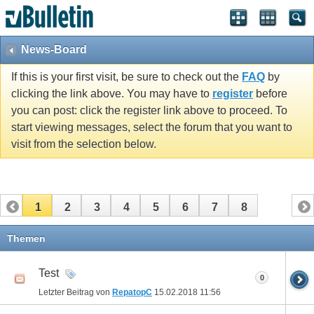
News-Board
If this is your first visit, be sure to check out the
FAQ
by
clicking the link above. You may have to
register
before
you can post: click the register link above to proceed. To
start viewing messages, select the forum that you want to
visit from the selection below.
1
2
3
4
5
6
7
8
Themen
Test
0
Letzter Beitrag von
RepatopC
15.02.2018
11:56