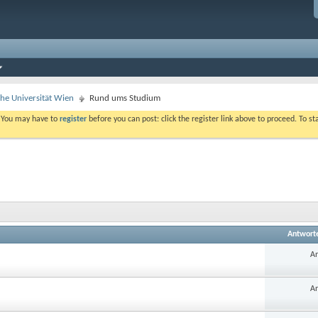
che Universität Wien
Rund ums Studium
. You may have to
register
before you can post: click the register link above to proceed. To s
Antwort
An
An