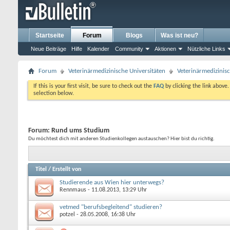
Startseite
Forum
Blogs
Was ist neu?
Neue Beiträge
Hilfe
Kalender
Community
Aktionen
Nützliche Links
Forum
Veterinärmedizinische Universitäten
Veterinärmedizinis
If this is your first visit, be sure to check out the
FAQ
by clicking the link above
selection below.
Forum:
Rund ums Studium
Du möchtest dich mit anderen Studienkollegen austauschen? Hier bist du richtig.
Titel
/
Erstellt von
Studierende aus Wien hier unterwegs?
Rennmaus
- 11.08.2013, 13:29 Uhr
vetmed "berufsbegleitend" studieren?
potzel
- 28.05.2008, 16:38 Uhr