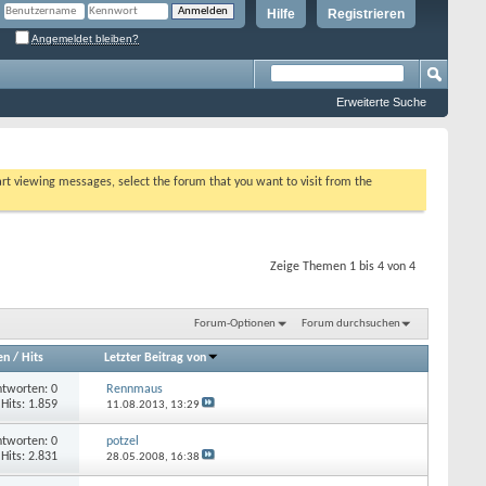
Hilfe
Registrieren
Angemeldet bleiben?
Erweiterte Suche
tart viewing messages, select the forum that you want to visit from the
Zeige Themen 1 bis 4 von 4
Forum-Optionen
Forum durchsuchen
en
/
Hits
Letzter Beitrag von
tworten: 0
Rennmaus
Hits: 1.859
11.08.2013,
13:29
tworten: 0
potzel
Hits: 2.831
28.05.2008,
16:38