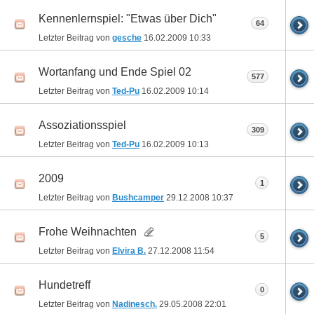
Kennenlernspiel: "Etwas über Dich"
64
Letzter Beitrag von
gesche
16.02.2009
10:33
Wortanfang und Ende Spiel 02
577
Letzter Beitrag von
Ted-Pu
16.02.2009
10:14
Assoziationsspiel
309
Letzter Beitrag von
Ted-Pu
16.02.2009
10:13
2009
1
Letzter Beitrag von
Bushcamper
29.12.2008
10:37
Frohe Weihnachten
5
Letzter Beitrag von
Elvira B.
27.12.2008
11:54
Hundetreff
0
Letzter Beitrag von
Nadinesch.
29.05.2008
22:01