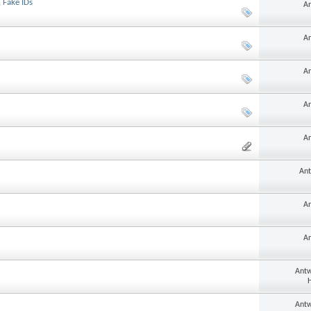
 Fake IDs
An
An
An
An
An
Ant
An
An
Antw
H
Antw