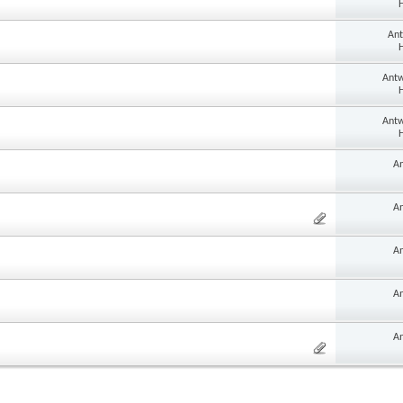
H
Ant
H
Antw
H
Antw
H
An
An
An
An
An