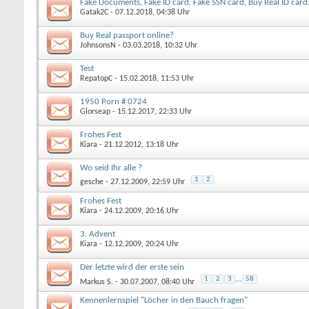
Fake Documents, Fake ID card, Fake SSN card, Buy Real ID card,
Gatak2C
- 07.12.2018, 04:38 Uhr
Buy Real passport online?
JohnsonsN
- 03.03.2018, 10:32 Uhr
Test
RepatopC
- 15.02.2018, 11:53 Uhr
1950 Porn # 0724
Glorseap
- 15.12.2017, 22:33 Uhr
Frohes Fest
Kiara
- 21.12.2012, 13:18 Uhr
Wo seid Ihr alle ?
1
2
gesche
- 27.12.2009, 22:59 Uhr
Frohes Fest
Kiara
- 24.12.2009, 20:16 Uhr
3. Advent
Kiara
- 12.12.2009, 20:24 Uhr
Der letzte wird der erste sein
1
2
3
...
58
Markus S.
- 30.07.2007, 08:40 Uhr
Kennenlernspiel "Löcher in den Bauch fragen"