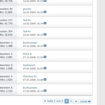
its: 20.756
16.02.2009,
10:53
worten: 64
gesche
its: 11.800
16.02.2009,
10:33
orten: 577
Ted-Pu
its: 41.770
16.02.2009,
10:14
orten: 309
Ted-Pu
its: 26.630
16.02.2009,
10:13
tworten: 1
Bushcamper
Hits: 1.488
29.12.2008,
10:37
tworten: 5
Elvira B.
Hits: 2.081
27.12.2008,
11:54
tworten: 0
Nadinesch.
Hits: 1.608
29.05.2008,
22:01
tworten: 9
Christina-M.
Hits: 2.624
07.05.2008,
13:08
tworten: 6
Bushcamper
Hits: 2.130
17.02.2008,
10:11
Seite 1 von 2
1
2
Letzte