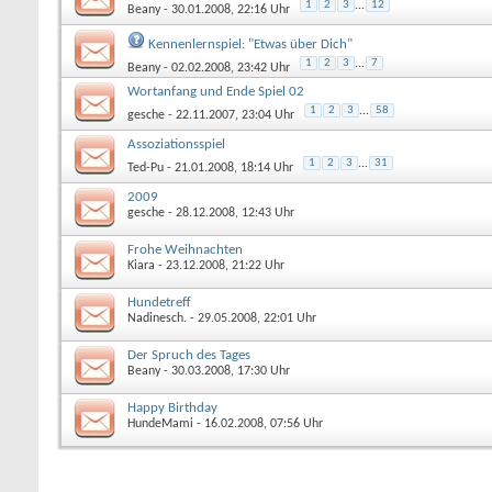
1
2
3
...
12
Beany
- 30.01.2008, 22:16 Uhr
Kennenlernspiel: "Etwas über Dich"
1
2
3
...
7
Beany
- 02.02.2008, 23:42 Uhr
Wortanfang und Ende Spiel 02
1
2
3
...
58
gesche
- 22.11.2007, 23:04 Uhr
Assoziationsspiel
1
2
3
...
31
Ted-Pu
- 21.01.2008, 18:14 Uhr
2009
gesche
- 28.12.2008, 12:43 Uhr
Frohe Weihnachten
Kiara
- 23.12.2008, 21:22 Uhr
Hundetreff
Nadinesch.
- 29.05.2008, 22:01 Uhr
Der Spruch des Tages
Beany
- 30.03.2008, 17:30 Uhr
Happy Birthday
HundeMami
- 16.02.2008, 07:56 Uhr