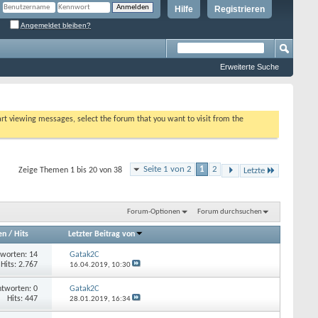
Hilfe
Registrieren
Angemeldet bleiben?
Erweiterte Suche
tart viewing messages, select the forum that you want to visit from the
Seite 1 von 2
1
2
Zeige Themen 1 bis 20 von 38
Letzte
Forum-Optionen
Forum durchsuchen
en
/
Hits
Letzter Beitrag von
worten: 14
Gatak2C
Hits: 2.767
16.04.2019,
10:30
tworten: 0
Gatak2C
Hits: 447
28.01.2019,
16:34