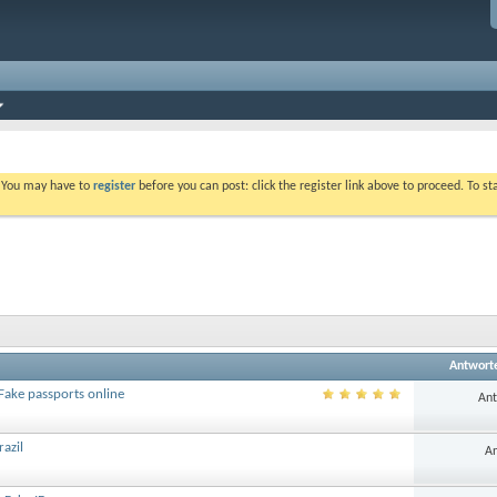
. You may have to
register
before you can post: click the register link above to proceed. To s
Antwort
 Fake passports online
Ant
azil
An