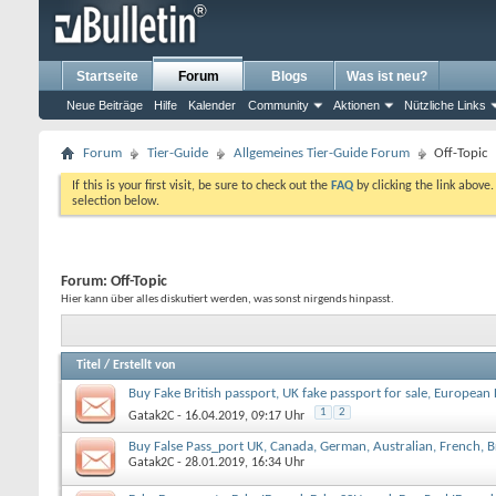
Startseite
Forum
Blogs
Was ist neu?
Neue Beiträge
Hilfe
Kalender
Community
Aktionen
Nützliche Links
Forum
Tier-Guide
Allgemeines Tier-Guide Forum
Off-Topic
If this is your first visit, be sure to check out the
FAQ
by clicking the link above
selection below.
Forum:
Off-Topic
Hier kann über alles diskutiert werden, was sonst nirgends hinpasst.
Titel
/
Erstellt von
Buy Fake British passport, UK fake passport for sale, European
1
2
Gatak2C
- 16.04.2019, 09:17 Uhr
Buy False Pass_port UK, Canada, German, Australian, French, Br
Gatak2C
- 28.01.2019, 16:34 Uhr