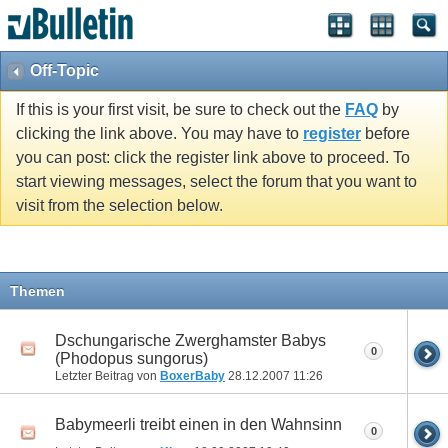
Off-Topic
If this is your first visit, be sure to check out the
FAQ
by
clicking the link above. You may have to
register
before
you can post: click the register link above to proceed. To
start viewing messages, select the forum that you want to
visit from the selection below.
Themen
Dschungarische Zwerghamster Babys
0
(Phodopus sungorus)
Letzter Beitrag von
BoxerBaby
28.12.2007
11:26
Babymeerli treibt einen in den Wahnsinn
0