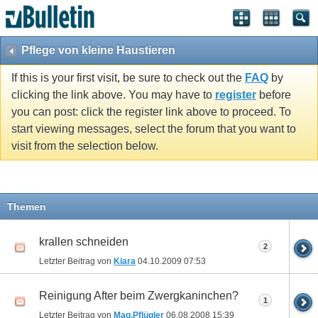
Pflege von kleine Haustieren
If this is your first visit, be sure to check out the
FAQ
by
clicking the link above. You may have to
register
before
you can post: click the register link above to proceed. To
start viewing messages, select the forum that you want to
visit from the selection below.
Themen
krallen schneiden
2
Letzter Beitrag von
Kiara
04.10.2009
07:53
Reinigung After beim Zwergkaninchen?
1
Letzter Beitrag von
Mag.Pflügler
06.08.2008
15:39