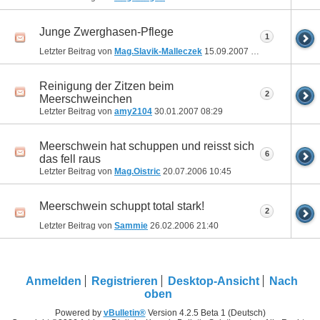
Junge Zwerghasen-Pflege
1
Letzter Beitrag von
Mag.Slavik-Malleczek
15.09.2007
22:11
Reinigung der Zitzen beim
2
Meerschweinchen
Letzter Beitrag von
amy2104
30.01.2007
08:29
Meerschwein hat schuppen und reisst sich
6
das fell raus
Letzter Beitrag von
Mag.Oistric
20.07.2006
10:45
Meerschwein schuppt total stark!
2
Letzter Beitrag von
Sammie
26.02.2006
21:40
Anmelden
Registrieren
Desktop-Ansicht
Nach
oben
Powered by
vBulletin®
Version 4.2.5 Beta 1 (Deutsch)