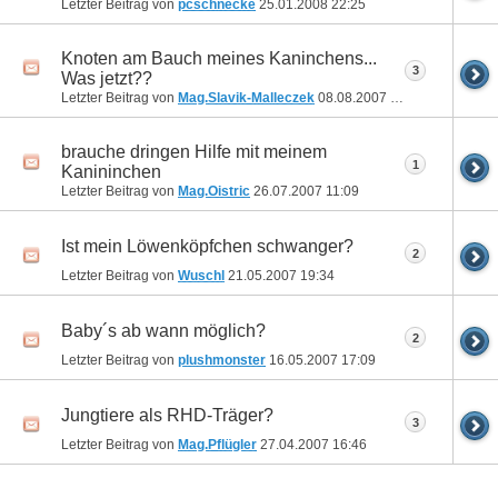
Letzter Beitrag von
pcschnecke
25.01.2008
22:25
Knoten am Bauch meines Kaninchens...
3
Was jetzt??
Letzter Beitrag von
Mag.Slavik-Malleczek
08.08.2007
18:23
brauche dringen Hilfe mit meinem
1
Kanininchen
Letzter Beitrag von
Mag.Oistric
26.07.2007
11:09
Ist mein Löwenköpfchen schwanger?
2
Letzter Beitrag von
Wuschl
21.05.2007
19:34
Baby´s ab wann möglich?
2
Letzter Beitrag von
plushmonster
16.05.2007
17:09
Jungtiere als RHD-Träger?
3
Letzter Beitrag von
Mag.Pflügler
27.04.2007
16:46