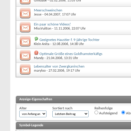
Ginibabe
- 02.02.2006, 11:05 Uhr
Meerschweinchen
Jesse
- 04.04.2007, 17:07 Uhr
Ein paar schöne Videos!
MissVuitton
- 11.11.2006, 22:07 Uhr
Geeignetes Haustier f. 9-jährige Tochter
Klein Anita
- 12.08.2006, 14:38 Uhr
Optimale Größe eines Goldhamsterkäfigs
Mandy
- 21.04.2006, 13:31 Uhr
Lebensalter von Zwergkaninchen
maryloo
- 27.02.2006, 19:17 Uhr
Anzeige-Eigenschaften
Alter
Sortiert nach
Reihenfolge
Aufsteigend
Abs
Symbol-Legende