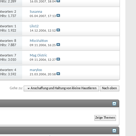
Hits: 2.289
16.05.2007,
18:04
tworten: 2
Susanna
Hits: 1.737
05.04.2007,
17:13
tworten: 1
Lilo12
Hits: 1.922
14.12.2006,
12:52
tworten: 8
MissVuitton
Hits: 7.887
09.11.2006,
16:25
tworten: 7
Mag.Oistric
Hits: 3.010
09.11.2006,
12:27
tworten: 4
maryloo
Hits: 3.592
21.03.2006,
20:58
Gehe zu:
Anschaffung und Haltung von kleine Haustieren
Nach oben