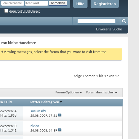
Hilfe
Registrieren
Angemeldet bleiben?
Erweiterte Suche
von kleine Haustieren
tart viewing messages, select the forum that you want to visit from the
Zeige Themen 1 bis 17 von 17
Forum-Optionen
Forum durchsuchen
en
/
Hits
Letzter Beitrag von
tworten: 4
susuma89
Hits: 1.958
25.08.2009,
17:51
tworten: 0
nickyr
Hits: 1.341
26.08.2008,
14:39