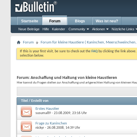
Startseite
Forum
Blogs
Was ist neu?
Neue Beiträge
Hilfe
Kalender
Community
Aktionen
Nützliche Links
Forum
Forum für kleine Haustiere ( Kaninchen, Meerschweinchen, 
If this is your first visit, be sure to check out the
FAQ
by clicking the link above
selection below.
Forum:
Anschaffung und Haltung von kleine Haustieren
Hier kannst du Fragen stellen zur Anschaffung und artgerechten Haltung von kleinen Hau
Titel
/
Erstellt von
Erstes Haustier
susuma89
- 23.08.2009, 23:16 Uhr
Frage zu Kaninchen
nickyr
- 26.08.2008, 14:39 Uhr