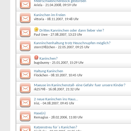
Meerschweinchenbock gestorben
Ariela
- 21.04.2008, 09:59 Uhr
Kaninchen im Freien
vittoria
- 08.11.2007, 19:48 Uhr
Drittes Kanninchen oder dann lieber vier?
Paul Uwe
- 27.08.2007, 13:23 Uhr
Kanninchenhaltung trotz Heuschnupfen möglich?
stern1982chen
- 22.05.2007, 09:25 Uhr
Kaninchen?
bugsbunny
- 25.01.2007, 15:29 Uhr
Haltung Kaninchen
Flöckchen
- 08.10.2007, 10:45 Uhr
Maeuse im Kaninchenstall- eine Gefahr fuer unsere Kinder?
rk25798
- 16.08.2007, 21:32 Uhr
2 neue Kaninchen ins Haus...
IrisL
- 04.08.2007, 09:45 Uhr
Hase(n)
Remagius
- 28.02.2006, 11:00 Uhr
Katzenstreu für´s Kanichen?