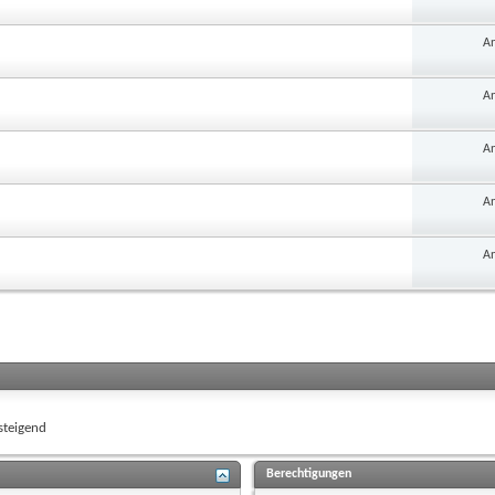
An
An
An
An
An
teigend
Berechtigungen