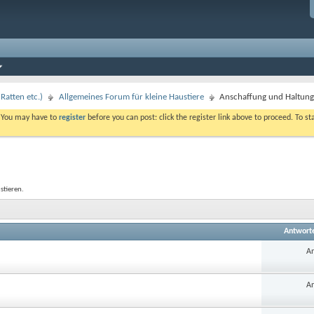
Ratten etc.)
Allgemeines Forum für kleine Haustiere
Anschaffung und Haltung 
. You may have to
register
before you can post: click the register link above to proceed. To s
stieren.
Antwort
An
An