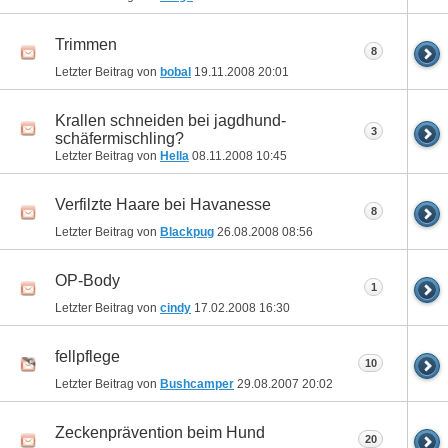
Trimmen
8
Letzter Beitrag von
bobal
19.11.2008
20:01
Krallen schneiden bei jagdhund-
3
schäfermischling?
Letzter Beitrag von
Hella
08.11.2008
10:45
Verfilzte Haare bei Havanesse
8
Letzter Beitrag von
Blackpug
26.08.2008
08:56
OP-Body
1
Letzter Beitrag von
cindy
17.02.2008
16:30
fellpflege
10
Letzter Beitrag von
Bushcamper
29.08.2007
20:02
Zeckenprävention beim Hund
20