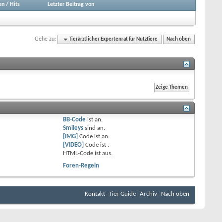
en
/
Hits
Letzter Beitrag von
Gehe zu:
Tierärztlicher Expertenrat für Nutztiere
Nach oben
BB-Code
ist
an
.
Smileys
sind
an
.
[IMG]
Code ist
an
.
[VIDEO]
Code ist
.
HTML-Code ist
aus
.
Foren-Regeln
Kontakt
Tier Guide
Archiv
Nach oben