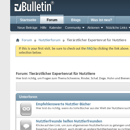
Startseite
Forum
Blogs
Was ist neu?
Neue Beiträge
Hilfe
Kalender
Community
Aktionen
Nützliche Links
Forum
Nutztierforum
Tierärztlicher Expertenrat für Nutztiere
If this is your first visit, be sure to check out the
FAQ
by clicking the link above
selection below.
Forum:
Tierärztlicher Expertenrat für Nutztiere
Hier bist richtig, um Fragen zum Thema Schweine, Rinder, Schaf, Ziege, Huhn und Bienen 
Unterforen
Empfehlenswerte Nutztier-Bücher
Hier bist du richtig, wenn du tolle Bücher aus der Welt der Nutztiere such
Nutztierfreunde helfen Nutztierfreunden
Klicke auf den Link, um zum allgemeinen Nuztztierforum zu gelangen und d
Experten-Forum gehört, auch direkt an andere Nutztierbesitzer zu richte