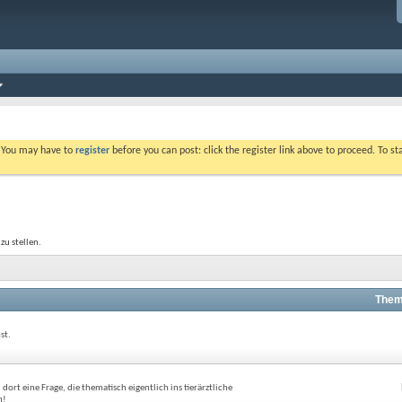
. You may have to
register
before you can post: click the register link above to proceed. To s
zu stellen.
Them
st.
ort eine Frage, die thematisch eigentlich ins tierärztliche
n!