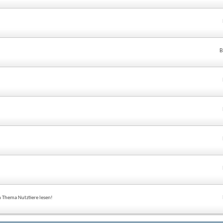
B
m Thema Nutztiere lesen!