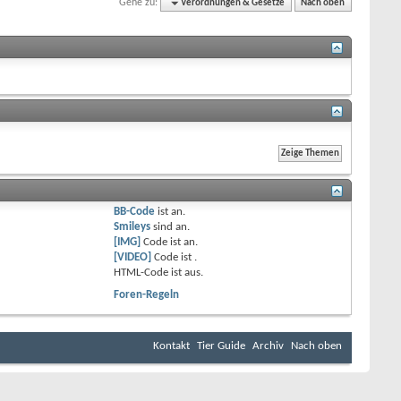
Gehe zu:
Verordnungen & Gesetze
Nach oben
BB-Code
ist
an
.
Smileys
sind
an
.
[IMG]
Code ist
an
.
[VIDEO]
Code ist
.
HTML-Code ist
aus
.
Foren-Regeln
Kontakt
Tier Guide
Archiv
Nach oben