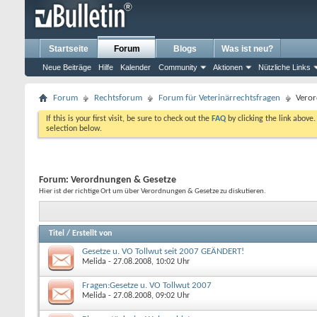
Startseite
Forum
Blogs
Was ist neu?
Neue Beiträge
Hilfe
Kalender
Community
Aktionen
Nützliche Links
Forum
Rechtsforum
Forum für Veterinärrechtsfragen
Veror
If this is your first visit, be sure to check out the
FAQ
by clicking the link above
selection below.
Forum:
Verordnungen & Gesetze
Hier ist der richtige Ort um über Verordnungen & Gesetze zu diskutieren.
Titel
/
Erstellt von
Gesetze u. VO Tollwut seit 2007 GEÄNDERT!
Melida
- 27.08.2008, 10:02 Uhr
Fragen:Gesetze u. VO Tollwut 2007
Melida
- 27.08.2008, 09:02 Uhr