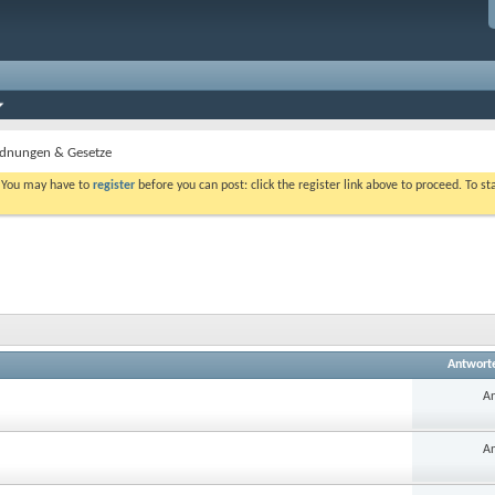
dnungen & Gesetze
. You may have to
register
before you can post: click the register link above to proceed. To s
Antwort
An
An