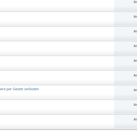
An
An
An
An
An
An
tiere per Gesetz verboten
An
An
An