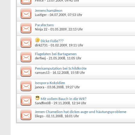
Felice
- 13.07.2009, 09:42 Uhr
Jemenchamäleon
Lustiger
- 04.07.2009, 07:53 Uhr
Parafectans
Ninja 22
- 01.05.2009, 22:13 Uhr
Dicke Füße???
dirk2731
- 01.02.2009, 19:11 Uhr
Flagelaten bei Bartagamen
derfixej
- 21.05.2008, 11:05 Uhr
Penisamputation bei Schildkröte
ramses13
- 16.12.2008, 15:58 Uhr
Isospora-Kokzidien
janora
- 03.06.2008, 19:27 Uhr
Mit vollem Bauch in die WR?
Sandfire08
- 29.11.2008, 12:14 Uhr
Jemen Chamelion hat dickes auge und häutungsprobleme
Diego
- 02.11.2008, 16:01 Uhr