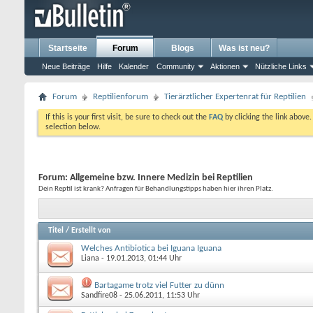
Startseite
Forum
Blogs
Was ist neu?
Neue Beiträge
Hilfe
Kalender
Community
Aktionen
Nützliche Links
Forum
Reptilienforum
Tierärztlicher Expertenrat für Reptilien
If this is your first visit, be sure to check out the
FAQ
by clicking the link above
selection below.
Forum:
Allgemeine bzw. Innere Medizin bei Reptilien
Dein Reptil ist krank? Anfragen für Behandlungstipps haben hier ihren Platz.
Titel
/
Erstellt von
Welches Antibiotica bei Iguana Iguana
Liana
- 19.01.2013, 01:44 Uhr
Bartagame trotz viel Futter zu dünn
Sandfire08
- 25.06.2011, 11:53 Uhr