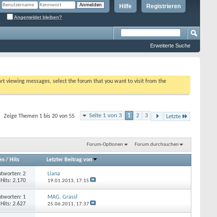
Hilfe
Registrieren
Angemeldet bleiben?
Erweiterte Suche
tart viewing messages, select the forum that you want to visit from the
Seite 1 von 3
1
2
3
Zeige Themen 1 bis 20 von 55
Letzte
Forum-Optionen
Forum durchsuchen
en
/
Hits
Letzter Beitrag von
tworten: 2
Liana
Hits: 2.170
19.01.2013,
17:15
tworten: 1
MAG. Grassl
Hits: 2.627
25.06.2011,
17:37