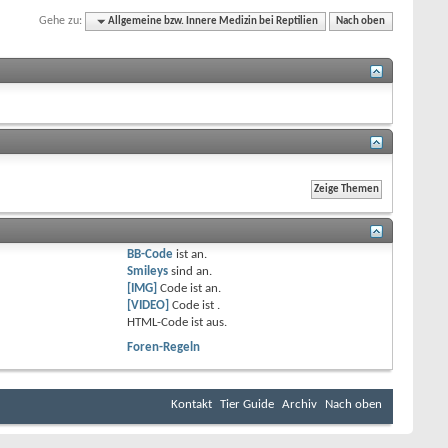
Gehe zu:
Allgemeine bzw. Innere Medizin bei Reptilien
Nach oben
BB-Code
ist
an
.
Smileys
sind
an
.
[IMG]
Code ist
an
.
[VIDEO]
Code ist
.
HTML-Code ist
aus
.
Foren-Regeln
Kontakt
Tier Guide
Archiv
Nach oben