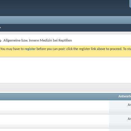
Allgemeine bzw. Innere Medizin bei Reptilien
. You may have to
register
before you can post: click the register link above to proceed. To s
Antwort
An
An