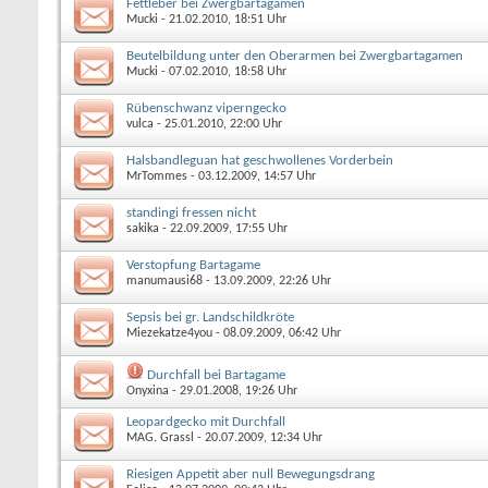
Fettleber bei Zwergbartagamen
Mucki
- 21.02.2010, 18:51 Uhr
Beutelbildung unter den Oberarmen bei Zwergbartagamen
Mucki
- 07.02.2010, 18:58 Uhr
Rübenschwanz viperngecko
vulca
- 25.01.2010, 22:00 Uhr
Halsbandleguan hat geschwollenes Vorderbein
MrTommes
- 03.12.2009, 14:57 Uhr
standingi fressen nicht
sakika
- 22.09.2009, 17:55 Uhr
Verstopfung Bartagame
manumausi68
- 13.09.2009, 22:26 Uhr
Sepsis bei gr. Landschildkröte
Miezekatze4you
- 08.09.2009, 06:42 Uhr
Durchfall bei Bartagame
Onyxina
- 29.01.2008, 19:26 Uhr
Leopardgecko mit Durchfall
MAG. Grassl
- 20.07.2009, 12:34 Uhr
Riesigen Appetit aber null Bewegungsdrang