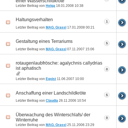
einer Wasserschildkröte
Letzter Beitrag von
Helga
18.01.2008
10:38
Haltungsverhalten
1
Letzter Beitrag von
MAG. Grassl
17.01.2008
00:21
Gestaltung eines Terrariums
5
Letzter Beitrag von
MAG. Grassl
07.11.2007
15:06
rotaugenlaubfrösche: agalychnis callydrias
ist aphatisch
0
Letzter Beitrag von
Egoist
11.06.2007
10:00
Anschaffung einer Landschildkröte
5
Letzter Beitrag von
Claudia
26.11.2006
10:54
Überwachung des Winterschlafs/ der
0
Winterruhe
Letzter Beitrag von
MAG. Grassl
25.11.2006
23:29