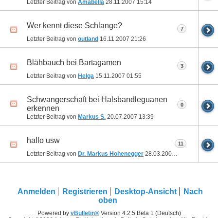
Letzter Beitrag von
Amabella
28.11.2007
15:14
Wer kennt diese Schlange?
7
Letzter Beitrag von
outland
16.11.2007
21:26
Blähbauch bei Bartagamen
3
Letzter Beitrag von
Helga
15.11.2007
01:55
Schwangerschaft bei Halsbandleguanen
0
erkennen
Letzter Beitrag von
Markus S.
20.07.2007
13:39
hallo usw
11
Letzter Beitrag von
Dr. Markus Hohenegger
28.03.2006
13:13
Anmelden
Registrieren
Desktop-Ansicht
Nach
oben
Powered by
vBulletin®
Version 4.2.5 Beta 1 (Deutsch)