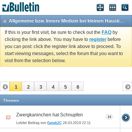
Allgemeine bzw. Innere Medizin bei kleinen Haustieren
If this is your first visit, be sure to check out the
FAQ
by
clicking the link above. You may have to
register
before
you can post: click the register link above to proceed. To
start viewing messages, select the forum that you want to
visit from the selection below.
1
2
3
4
5
6
Themen
Zwergkaninchen hat Schnupfen
14
Letzter Beitrag von
Gatak2C
26.03.2019
22:11