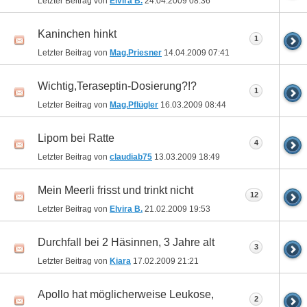
Letzter Beitrag von
Elvira B.
24.04.2009
08:36
Kaninchen hinkt
1
Letzter Beitrag von
Mag.Priesner
14.04.2009
07:41
Wichtig,Teraseptin-Dosierung?!?
1
Letzter Beitrag von
Mag.Pflügler
16.03.2009
08:44
Lipom bei Ratte
4
Letzter Beitrag von
claudiab75
13.03.2009
18:49
Mein Meerli frisst und trinkt nicht
12
Letzter Beitrag von
Elvira B.
21.02.2009
19:53
Durchfall bei 2 Häsinnen, 3 Jahre alt
3
Letzter Beitrag von
Kiara
17.02.2009
21:21
Apollo hat möglicherweise Leukose,
2