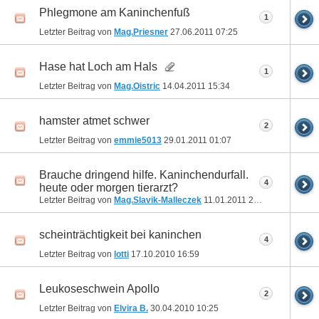
Phlegmone am Kaninchenfuß
1
Letzter Beitrag von
Mag.Priesner
27.06.2011
07:25
Hase hat Loch am Hals
1
Letzter Beitrag von
Mag.Oistric
14.04.2011
15:34
hamster atmet schwer
2
Letzter Beitrag von
emmie5013
29.01.2011
01:07
Brauche dringend hilfe. Kaninchendurfall.
4
heute oder morgen tierarzt?
Letzter Beitrag von
Mag.Slavik-Malleczek
11.01.2011
22:29
scheinträchtigkeit bei kaninchen
4
Letzter Beitrag von
lotti
17.10.2010
16:59
Leukoseschwein Apollo
2
Letzter Beitrag von
Elvira B.
30.04.2010
10:25