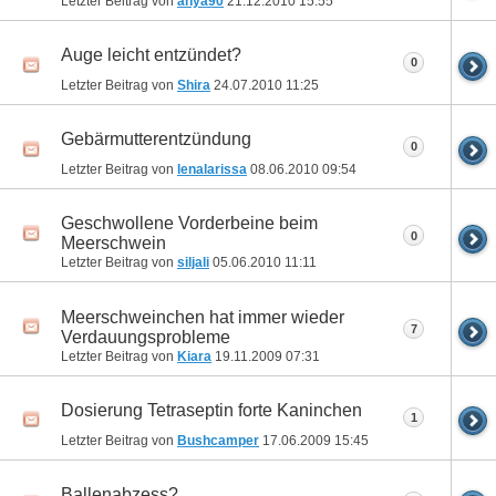
Letzter Beitrag von
anya90
21.12.2010
15:55
Auge leicht entzündet?
0
Letzter Beitrag von
Shira
24.07.2010
11:25
Gebärmutterentzündung
0
Letzter Beitrag von
lenalarissa
08.06.2010
09:54
Geschwollene Vorderbeine beim
0
Meerschwein
Letzter Beitrag von
siljali
05.06.2010
11:11
Meerschweinchen hat immer wieder
7
Verdauungsprobleme
Letzter Beitrag von
Kiara
19.11.2009
07:31
Dosierung Tetraseptin forte Kaninchen
1
Letzter Beitrag von
Bushcamper
17.06.2009
15:45
Ballenabzess?